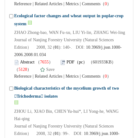
Reference
|
Related Articles
|
Metrics
|
Comments
（
0
）
Ecological factor changes and wheat output in poplar-crop
system
ZHAO Zhong-bao, WAN Fu-xu, LIU Yi-lin, ZHANG Wei-ling
Journal of Nanjing Forestry University (Natural Sciences
Edition） 2008, 32 (
01
): 140-. DOI:
10.3969/j.jssn.1000-
2006.2008.01.034
Abstract
（
7655
）
PDF（pc）
（601933KB）
（
5128
）
Save
Reference
|
Related Articles
|
Metrics
|
Comments
（
0
）
Biological characteristics of the mycelium growth of two
Trichoderma isolates
ZHOU Li, XIAO Bin, CHEN Yu-hui*, LI Yong-he, WANG
Hai-qing
Journal of Nanjing Forestry University (Natural Sciences
Edition） 2008, 32 (
01
): 99-. DOI:
10.3969/j.jssn.1000-