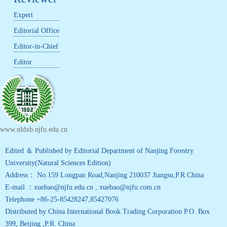
Expert
Editorial Office
Editor-in-Chief
Editor
www.nldxb.njfu.edu.cn
Edited ＆ Published by Editorial Department of Nanjing Forestry
University(Natural Sciences Edition)
Address： No.159 Longpan Road,Nanjing 210037 Jiangsu,P.R.China
E-mail ：xuebao@njfu.edu.cn , xuebao@njfu.com.cn
Telephone +86-25-85428247,85427076
Distributed by China International Book Trading Corporation P.O. Box
399, Beijing ,P.R. China