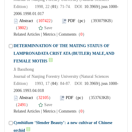
Edition） 1998, 22 (
01
): 71-74. DOI:
10.3969/j.jssn.1000-
2006.1998.01.017
Abstract
（
107422
）
PDF（pc）
（393079KB）
（
3802
）
Save
Related Articles
|
Metrics
|
Comments
（
0
）
DETERMINNATION OF THE MATING STATUS OF
LAMPRONADATA CRIST ATA (BUTLER) MALE,AND
FEMALE MOTHS
Ji Baozhong
Journal of Nanjing Forestry University (Natural Sciences
Edition） 1993, 17 (
04
): 84-87. DOI:
10.3969/j.jssn.1000-
2006.1993.04.018
Abstract
（
32105
）
PDF（pc）
（353763KB）
（
2491
）
Save
Related Articles
|
Metrics
|
Comments
（
0
）
Cymbidium
‘Slender Beauty’: a new cultivar of Chinese
orchid