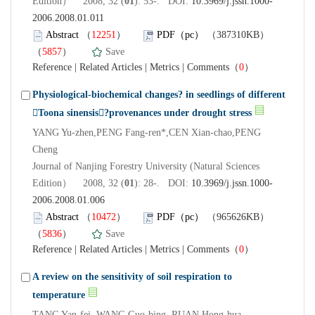
Edition） 2008, 32 (
01
): 53-. DOI:
10.3969/j.jssn.1000-
2006.2008.01.011
Abstract
（
12251
）
PDF（pc）
（387310KB）
（
5857
）
Save
Reference
|
Related Articles
|
Metrics
|
Comments
（
0
）
Physiological-biochemical changes? in seedlings of different
Toona sinensis?provenances under drought stress
YANG Yu-zhen,PENG Fang-ren*,CEN Xian-chao,PENG
Cheng
Journal of Nanjing Forestry University (Natural Sciences
Edition） 2008, 32 (
01
): 28-. DOI:
10.3969/j.jssn.1000-
2006.2008.01.006
Abstract
（
10472
）
PDF（pc）
（965626KB）
（
5836
）
Save
Reference
|
Related Articles
|
Metrics
|
Comments
（
0
）
A review on the sensitivity of soil respiration to
temperature
TANG Yan-fei, WANG Guo-bing, RUAN Hong-hua