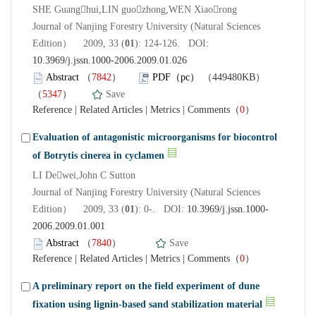
SHE Guanghui,LIN guozhong,WEN Xiaorong
Journal of Nanjing Forestry University (Natural Sciences
Edition） 2009, 33 (
01
): 124-126. DOI:
10.3969/j.jssn.1000-2006.2009.01.026
Abstract
（
7842
）
PDF（pc）
（449480KB）
（
5347
）
Save
Reference
|
Related Articles
|
Metrics
|
Comments
（
0
）
Evaluation of antagonistic microorganisms for biocontrol
of Botrytis cinerea in cyclamen
LI Dewei,John C Sutton
Journal of Nanjing Forestry University (Natural Sciences
Edition） 2009, 33 (
01
): 0-. DOI:
10.3969/j.jssn.1000-
2006.2009.01.001
Abstract
（
7840
）
Save
Reference
|
Related Articles
|
Metrics
|
Comments
（
0
）
A preliminary report on the field experiment of dune
fixation using lignin-based sand stabilization material