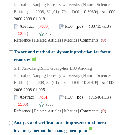
Journal of Nanjing Forestry University (Natural Sciences
Edition） 2008, 32 (
01
): 79-. DOI:
10.3969/j.jssn.1000-
2006.2008.01.018
Abstract
（
7880
）
PDF（pc）
（337157KB）
（
5252
）
Save
Reference
|
Related Articles
|
Metrics
|
Comments
（
0
）
Theory and method on dynamic prediction for forest
resources
SHI Xin-cheng,SHE Guang-hui,LIU An-xing
Journal of Nanjing Forestry University (Natural Sciences
Edition） 2008, 32 (
01
): 23-. DOI:
10.3969/j.jssn.1000-
2006.2008.01.005
Abstract
（
7851
）
PDF（pc）
（715464KB）
（
5530
）
Save
Reference
|
Related Articles
|
Metrics
|
Comments
（
0
）
Analysis and verification on improvement of forest
inventory method for management plan