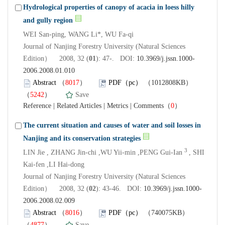
Hydrological properties of canopy of acacia in loess hilly
and gully region
WEI San-ping, WANG Li*, WU Fa-qi
Journal of Nanjing Forestry University (Natural Sciences
Edition） 2008, 32 (
01
): 47-. DOI:
10.3969/j.jssn.1000-
2006.2008.01.010
Abstract
（
8017
）
PDF（pc）
（1012808KB）
（
5242
）
Save
Reference
|
Related Articles
|
Metrics
|
Comments
（
0
）
The current situation and causes of water and soil losses in
Nanjing and its conservation strategies
3
LIN Jie , ZHANG Jin-chi ,WU Yii-min ,PENG Gui-Ian
, SHI
Kai-fen ,LI Hai-dong
Journal of Nanjing Forestry University (Natural Sciences
Edition） 2008, 32 (
02
): 43-46. DOI:
10.3969/j.jssn.1000-
2006.2008.02.009
Abstract
（
8016
）
PDF（pc）
（740075KB）
（
4877
）
Save