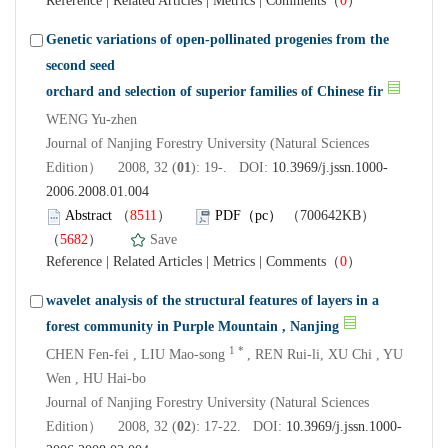
Reference
|
Related Articles
|
Metrics
|
Comments
（
0
）
Genetic variations of open-pollinated progenies from the
second seed
orchard and selection of superior families of Chinese fir
WENG Yu-zhen
Journal of Nanjing Forestry University (Natural Sciences
Edition） 2008, 32 (
01
): 19-. DOI:
10.3969/j.jssn.1000-
2006.2008.01.004
Abstract
（
8511
）
PDF（pc）
（700642KB）
（
5682
）
Save
Reference
|
Related Articles
|
Metrics
|
Comments
（
0
）
wavelet analysis of the structural features of layers in a
forest community in Purple Mountain , Nanjing
1 *
CHEN Fen-fei , LIU Mao-song
, REN Rui-li, XU Chi , YU
Wen , HU Hai-bo
Journal of Nanjing Forestry University (Natural Sciences
Edition） 2008, 32 (
02
): 17-22. DOI:
10.3969/j.jssn.1000-