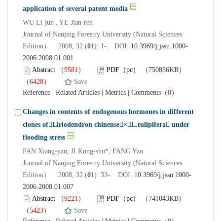
application of several patent media
WU Li-jun , YE Jian-ren
Journal of Nanjing Forestry University (Natural Sciences
Edition） 2008, 32 (
01
): 1-. DOI:
10.3969/j.jssn.1000-
2006.2008.01.001
Abstract
（
9581
）
PDF（pc）
（750856KB）
（
6428
）
Save
Reference
|
Related Articles
|
Metrics
|
Comments
（
0
）
Changes in contents of endogenous hormones in different
clones ofLiriodendron chinense×L.tulipifera under
flooding stress
PAN Xiang-yan, JI Kong-shu*, FANG Yan
Journal of Nanjing Forestry University (Natural Sciences
Edition） 2008, 32 (
01
): 33-. DOI:
10.3969/j.jssn.1000-
2006.2008.01.007
Abstract
（
9221
）
PDF（pc）
（741043KB）
（
5423
）
Save