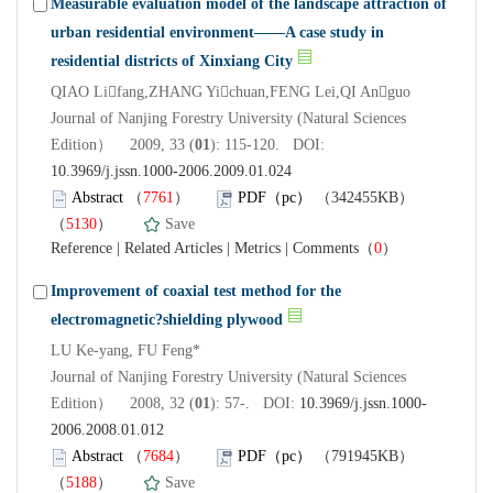
Measurable evaluation model of the landscape attraction of
urban residential environment——A case study in
residential districts of Xinxiang City
QIAO Lifang,ZHANG Yichuan,FENG Lei,QI Anguo
Journal of Nanjing Forestry University (Natural Sciences
Edition） 2009, 33 (
01
): 115-120. DOI:
10.3969/j.jssn.1000-2006.2009.01.024
Abstract
（
7761
）
PDF（pc）
（342455KB）
（
5130
）
Save
Reference
|
Related Articles
|
Metrics
|
Comments
（
0
）
Improvement of coaxial test method for the
electromagnetic?shielding plywood
LU Ke-yang, FU Feng*
Journal of Nanjing Forestry University (Natural Sciences
Edition） 2008, 32 (
01
): 57-. DOI:
10.3969/j.jssn.1000-
2006.2008.01.012
Abstract
（
7684
）
PDF（pc）
（791945KB）
（
5188
）
Save