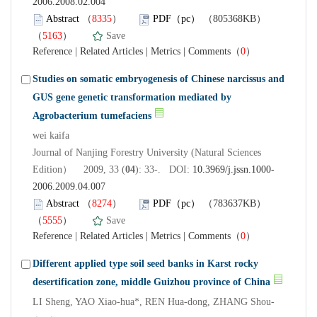
2006.2008.02.004
Abstract
（
8335
）
PDF（pc）
（805368KB）
（
5163
）
Save
Reference
|
Related Articles
|
Metrics
|
Comments
（
0
）
Studies on somatic embryogenesis of Chinese narcissus and
GUS gene genetic transformation mediated by
Agrobacterium tumefaciens
wei kaifa
Journal of Nanjing Forestry University (Natural Sciences
Edition） 2009, 33 (
04
): 33-. DOI:
10.3969/j.jssn.1000-
2006.2009.04.007
Abstract
（
8274
）
PDF（pc）
（783637KB）
（
5555
）
Save
Reference
|
Related Articles
|
Metrics
|
Comments
（
0
）
Different applied type soil seed banks in Karst rocky
desertification zone, middle Guizhou province of China
LI Sheng, YAO Xiao-hua*, REN Hua-dong, ZHANG Shou-