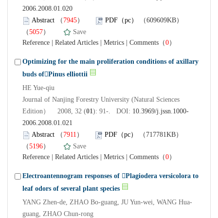
2006.2008.01.020
Abstract
（
7945
）
PDF（pc）
（609609KB）
（
5057
）
Save
Reference
|
Related Articles
|
Metrics
|
Comments
（
0
）
Optimizing for the main proliferation conditions of axillary
buds ofPinus elliottii
HE Yue-qiu
Journal of Nanjing Forestry University (Natural Sciences
Edition） 2008, 32 (
01
): 91-. DOI:
10.3969/j.jssn.1000-
2006.2008.01.021
Abstract
（
7911
）
PDF（pc）
（717781KB）
（
5196
）
Save
Reference
|
Related Articles
|
Metrics
|
Comments
（
0
）
Electroantennogram responses of Plagiodera versicolora to
leaf odors of several plant species
YANG Zhen-de, ZHAO Bo-guang, JU Yun-wei, WANG Hua-
guang, ZHAO Chun-rong