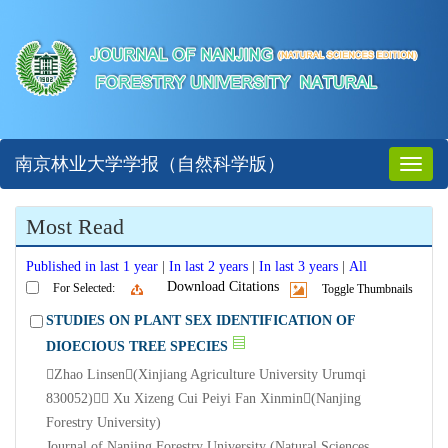
南京林业大学学报（自然科学版）
Toggl
naviga
Most Read
Published in last 1 year
|
In last 2 years
|
In last 3 years
|
All
Download Citations
For Selected:
Toggle Thumbnails
STUDIES ON PLANT SEX IDENTIFICATION OF
DIOECIOUS TREE SPECIES
Zhao Linsen(Xinjiang Agriculture University Urumqi
830052) Xu Xizeng Cui Peiyi Fan Xinmin(Nanjing
Forestry University)
Journal of Nanjing Forestry University (Natural Sciences