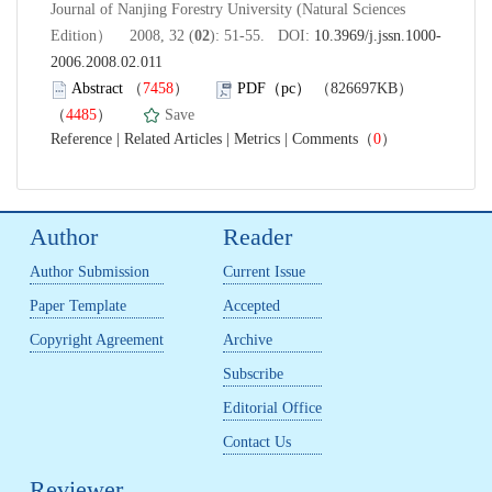
Journal of Nanjing Forestry University (Natural Sciences
Edition） 2008, 32 (
02
): 51-55. DOI:
10.3969/j.jssn.1000-
2006.2008.02.011
Abstract
（
7458
）
PDF（pc）
（826697KB）
（
4485
）
Save
Reference
|
Related Articles
|
Metrics
|
Comments
（
0
）
Author
Reader
Author Submission
Current Issue
Paper Template
Accepted
Copyright Agreement
Archive
Subscribe
Editorial Office
Contact Us
Reviewer