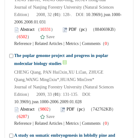
Journal of Nanjing Forestry University (Natural Sciences
Edition） 2008, 32 (
01
): 128-. DOI:
10.3969/j.jssn.1000-
2006.2008.01.031
Abstract
（
10331
）
PDF（pc）
（884069KB）
（
6502
）
Save
Reference
|
Related Articles
|
Metrics
|
Comments
（
0
）
The poplar genome project and progress in poplar
molecular biology studies
CHENG Qiang, PAN Huixin,XU Lian, ZHUGE
Qiang,WANG Mingxiu*,HUANG Minren*
Journal of Nanjing Forestry University (Natural Sciences
Edition） 2009, 33 (
01
): 131-135. DOI:
10.3969/j.jssn.1000-2006.2009.01.028
Abstract
（
9802
）
PDF（pc）
（742762KB）
（
6287
）
Save
Reference
|
Related Articles
|
Metrics
|
Comments
（
0
）
A study on somatic embryogenesis in loblolly pine and