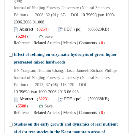
gong
Journal of Nanjing Forestry University (Natural Sciences
Edition） 2008, 32 (
01
): 37-. DOI:
10.3969/j.jssn.1000-
2006.2008.01.008
Abstract
（
8264
）
PDF（pc）
（886823KB）
（
5294
）
Save
Reference
|
Related Articles
|
Metrics
|
Comments
（
0
）
Effect of refining on enzymatic hydrolysis of green liquor
pretreated mixed hardwoods
JIN Yongcan, Houmin Chang, Hasan Jameel, Richard Phillips
Journal of Nanjing Forestry University (Natural Sciences
Edition） 2013, 37 (
06
): 116-120. DOI:
10.3969/j.issn.1000-2006.2013.06.023
Abstract
（
8223
）
PDF（pc）
（599968KB）
（
5588
）
Save
Reference
|
Related Articles
|
Metrics
|
Comments
（
0
）
Studies on the early growth and dynamics of leaf nutrient
of eight tree species in the Karst mountain areas of