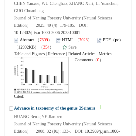
CHEN Yanxue, WU Chenghao, ZHANG Xuri, LI Yuanchun,
GUO Chuanliang
Journal of Nanjing Forestry University (Natural Sciences
Edition） 2025, 49 (
4
): 179-185. DOI:
10.12302/j.issn.1000-2006.202310001
Abstract
（
7609
）
HTML
（
7023
）
PDF（pc）
（12992KB）（
354
）
Save
Table and Figures
|
Reference
|
Related Articles
|
Metrics
|
Comments
（
0
）
Cited:
Advance in taxonomy of the genus Seinura
HUANG Ren-e,YE Jian-ren
Journal of Nanjing Forestry University (Natural Sciences
Edition） 2008, 32 (
01
): 133-. DOI:
10.3969/j.jssn.1000-