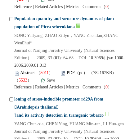
Reference
|
Related Articles
|
Metrics
|
Comments
（
0
）
Population quantity and structure dynamics of plant
population of Picea schrenkiana
SONG Yuyang, ZHAO Ziyu，YANG Zhenan,ZHANG
Wenhui*
Journal of Nanjing Forestry University (Natural Sciences
Edition） 2009, 33 (
01
): 64-68. DOI:
10.3969/j.jssn.1000-
2006.2009.01.013
Abstract
（
8011
）
PDF（pc）
（782167KB）
（
5533
）
Save
Reference
|
Related Articles
|
Metrics
|
Comments
（
0
）
loning of stress-inducible promoter rd29A from
Arabidopsis thaliana
?and its activity detection in transgenic tobacco
YANG Chun-xia, CHEN Ying, HUANG Min-ren, LI Huo-gen
Journal of Nanjing Forestry University (Natural Sciences
Edition） 2008, 32 (
01
): 10-. DOI:
10.3969/j.jssn.1000-