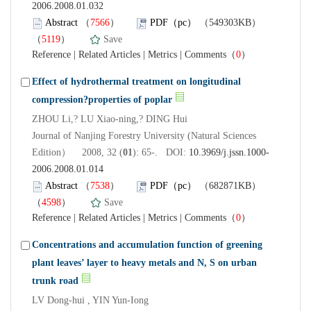
2006.2008.01.032
Abstract
（
7566
）
PDF（pc）
（549303KB）
（
5119
）
Save
Reference
|
Related Articles
|
Metrics
|
Comments
（
0
）
Effect of hydrothermal treatment on longitudinal
compression?properties of poplar
ZHOU Li,? LU Xiao-ning,? DING Hui
Journal of Nanjing Forestry University (Natural Sciences
Edition） 2008, 32 (
01
): 65-. DOI:
10.3969/j.jssn.1000-
2006.2008.01.014
Abstract
（
7538
）
PDF（pc）
（682871KB）
（
4598
）
Save
Reference
|
Related Articles
|
Metrics
|
Comments
（
0
）
Concentrations and accumulation function of greening
plant leaves’ layer to heavy metals and N, S on urban
trunk road
LV Dong-hui , YIN Yun-Iong