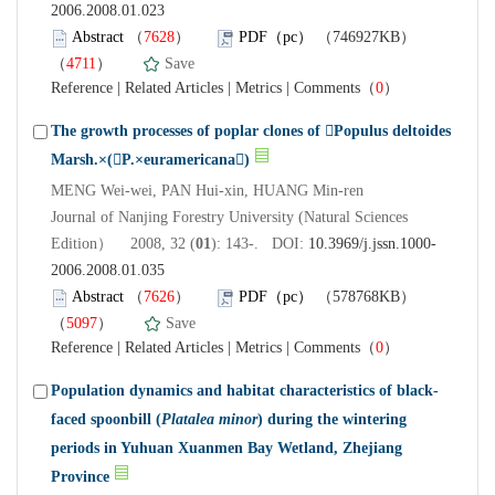
2006.2008.01.023
Abstract
（
7628
）
PDF（pc）
（746927KB）
（
4711
）
Save
Reference
|
Related Articles
|
Metrics
|
Comments
（
0
）
The growth processes of poplar clones of Populus deltoides
Marsh.×(P.×euramericana)
MENG Wei-wei, PAN Hui-xin, HUANG Min-ren
Journal of Nanjing Forestry University (Natural Sciences
Edition） 2008, 32 (
01
): 143-. DOI:
10.3969/j.jssn.1000-
2006.2008.01.035
Abstract
（
7626
）
PDF（pc）
（578768KB）
（
5097
）
Save
Reference
|
Related Articles
|
Metrics
|
Comments
（
0
）
Population dynamics and habitat characteristics of black-
faced spoonbill (
Platalea minor
) during the wintering
periods in Yuhuan Xuanmen Bay Wetland, Zhejiang
Province