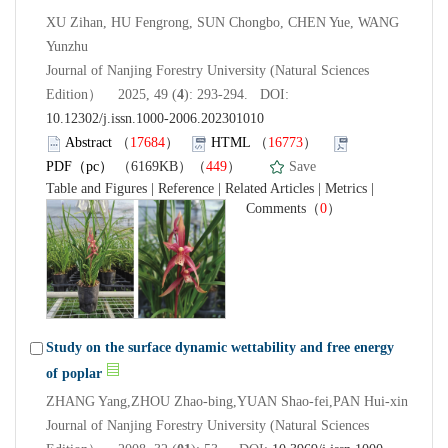
XU Zihan, HU Fengrong, SUN Chongbo, CHEN Yue, WANG
Yunzhu
Journal of Nanjing Forestry University (Natural Sciences
Edition） 2025, 49 (
4
): 293-294. DOI:
10.12302/j.issn.1000-2006.202301010
Abstract
（
17684
）
HTML
（
16773
）
PDF（pc）
（6169KB）（
449
）
Save
Table and Figures
|
Reference
|
Related Articles
|
Metrics
|
Comments
（
0
）
Study on the surface dynamic wettability and free energy
of poplar
ZHANG Yang,ZHOU Zhao-bing,YUAN Shao-fei,PAN Hui-xin
Journal of Nanjing Forestry University (Natural Sciences