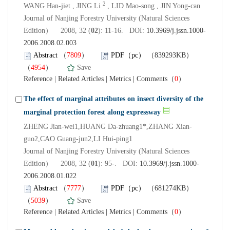
2
WANG Han-jiet , JING Li
, LID Mao-song , JIN Yong-can
Journal of Nanjing Forestry University (Natural Sciences
Edition） 2008, 32 (
02
): 11-16. DOI:
10.3969/j.jssn.1000-
2006.2008.02.003
Abstract
（
7809
）
PDF（pc）
（839293KB）
（
4954
）
Save
Reference
|
Related Articles
|
Metrics
|
Comments
（
0
）
The effect of marginal attributes on insect diversity of the
marginal protection forest along expressway
ZHENG Jian-wei1,HUANG Da-zhuang1*,ZHANG Xian-
guo2,CAO Guang-jun2,LI Hui-ping1
Journal of Nanjing Forestry University (Natural Sciences
Edition） 2008, 32 (
01
): 95-. DOI:
10.3969/j.jssn.1000-
2006.2008.01.022
Abstract
（
7777
）
PDF（pc）
（681274KB）
（
5039
）
Save
Reference
|
Related Articles
|
Metrics
|
Comments
（
0
）