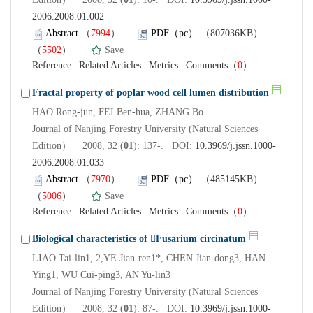
2006.2008.01.002
Abstract
（
7994
）
PDF（pc）
（807036KB）
（
5502
）
Save
Reference
|
Related Articles
|
Metrics
|
Comments
（
0
）
Fractal property of poplar wood cell lumen distribution
HAO Rong-jun, FEI Ben-hua, ZHANG Bo
Journal of Nanjing Forestry University (Natural Sciences
Edition） 2008, 32 (
01
): 137-. DOI:
10.3969/j.jssn.1000-
2006.2008.01.033
Abstract
（
7970
）
PDF（pc）
（485145KB）
（
5006
）
Save
Reference
|
Related Articles
|
Metrics
|
Comments
（
0
）
Biological characteristics of Fusarium circinatum
LIAO Tai-lin1, 2,YE Jian-ren1*, CHEN Jian-dong3, HAN
Ying1, WU Cui-ping3, AN Yu-lin3
Journal of Nanjing Forestry University (Natural Sciences
Edition） 2008, 32 (
01
): 87-. DOI:
10.3969/j.jssn.1000-