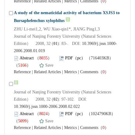
Reference
|
Related Articles
|
Metrics
|
Comments
（
0
）
A study of the nematicidal activity of bacterium XSJS3 to
Bursaphelenchus xylophilus
ZHU Li-mei1,2, WU Xiao-qin1*, JIANG Ping1,3
Journal of Nanjing Forestry University (Natural Sciences
Edition） 2008, 32 (
01
): 83-. DOI:
10.3969/j.jssn.1000-
2006.2008.01.019
Abstract
（
8035
）
PDF（pc）
（716403KB）
（
5166
）
Save
Reference
|
Related Articles
|
Metrics
|
Comments
（
0
）
Journal of Nanjing Forestry University (Natural Sciences
Edition） 2008, 32 (
02
): 97-102. DOI:
10.3969/j.jssn.1000-2006.2008.02.022
Abstract
（
8024
）
PDF（pc）
（1024790KB）
（
5099
）
Save
Reference
|
Related Articles
|
Metrics
|
Comments
（
0
）