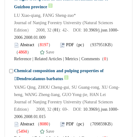
Guizhou province
LU Xiao-qiang, FANG Sheng-zuo*
Journal of Nanjing Forestry University (Natural Sciences
Edition） 2008, 32 (
01
): 42-. DOI:
10.3969/j.jssn.1000-
2006.2008.01.009
Abstract
（
8197
）
PDF（pc）
（937951KB）
（
4868
）
Save
Reference
|
Related Articles
|
Metrics
|
Comments
（
0
）
Chemical composition and pulping properties of
Dendrocalamus barbatus
YANG Qing, ZHOU Cheng-gui, SU Guang-rong, XU Cong-
heng, WANG Zheng-liang, GUO Yong-jie, HAN Lei
Journal of Nanjing Forestry University (Natural Sciences
Edition） 2008, 32 (
01
): 69-. DOI:
10.3969/j.jssn.1000-
2006.2008.01.015
Abstract
（
8080
）
PDF（pc）
（709859KB）
（
5494
）
Save