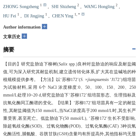
1
2
2
ZHONG Songzheng
,
SHI Shizheng
,
WANG Hongling
,
1
1
1
,
*
HU Fei
,
DI Jingjing
,
CHEN Ying
+
Author information
+
文章历史
摘要
【目的】研究盐胁迫下柳树(
Salix
spp.)良种对盐胁迫的响应及耐盐阈
值,可为深入研究其耐盐机制,建立遗传转化体系,扩大其在盐碱地的种
植规模提供参考。【方法】以‘苏柳172’(
S.
×
jiangsuensis
‘J172’)组培苗
为试验材料,采用 6个 NaCl 浓度梯度:0、50、100、150、200、250
mmol/L处理10~20 d,研究盐胁迫下‘苏柳172’组培苗形态、生理指标及
抗氧化酶同工酶谱的变化。【结果】‘苏柳172’组培苗具有一定的耐盐
性,其耐盐阈值为150 mmol/L,当NaCl浓度高于200 mmol/L时,其生长严
重受害,甚至死亡。低盐胁迫下(50 mmol/L), ‘苏柳172’生长不受影响,
除超氧歧化酶(SOD)、过氧化物酶(POD)、过氧化氢酶(CAT) 3种抗氧
化酶活性,脯氨酸、谷胱甘肽(GSH)含量均有所提高外,其他指标均无显