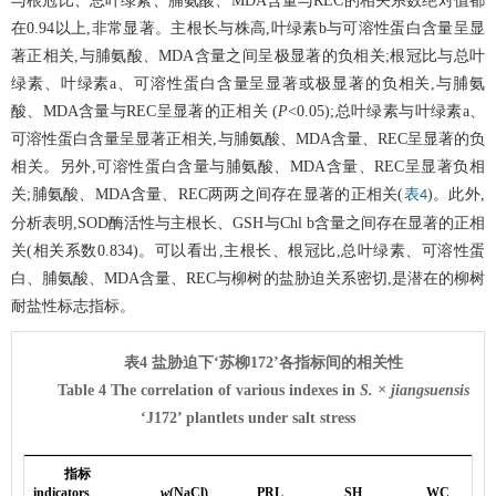
与根冠比、总叶绿素、脯氨酸、MDA含量与REC的相关系数绝对值都
在0.94以上,非常显著。主根长与株高,叶绿素b与可溶性蛋白含量呈显
著正相关,与脯氨酸、MDA含量之间呈极显著的负相关;根冠比与总叶
绿素、叶绿素a、可溶性蛋白含量呈显著或极显著的负相关,与脯氨
酸、MDA含量与REC呈显著的正相关 (
P
<0.05);总叶绿素与叶绿素a、
可溶性蛋白含量呈显著正相关,与脯氨酸、MDA含量、REC呈显著的负
相关。另外,可溶性蛋白含量与脯氨酸、MDA含量、REC呈显著负相
关;脯氨酸、MDA含量、REC两两之间存在显著的正相关(
)。此外,
表4
分析表明,SOD酶活性与主根长、GSH与Chl b含量之间存在显著的正相
关(相关系数0.834)。可以看出,主根长、根冠比,总叶绿素、可溶性蛋
白、脯氨酸、MDA含量、REC与柳树的盐胁迫关系密切,是潜在的柳树
耐盐性标志指标。
表4 盐胁迫下‘苏柳172’各指标间的相关性
Table 4 The correlation of various indexes in
S. × jiangsuensis
‘J172’ plantlets under salt stress
指标
indicators
w
(NaCl)
PRL
SH
WC