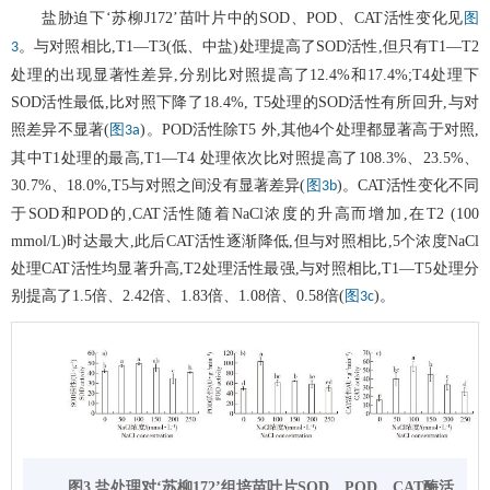
盐胁迫下‘苏柳J172’苗叶片中的SOD、POD、CAT活性变化见
图
。与对照相比,T1—T3(低、中盐)处理提高了SOD活性,但只有T1—T2
3
处理的出现显著性差异,分别比对照提高了12.4%和17.4%;T4处理下
SOD活性最低,比对照下降了18.4%, T5处理的SOD活性有所回升,与对
照差异不显著(
)。POD活性除T5 外,其他4个处理都显著高于对照,
图3a
其中T1处理的最高,T1—T4 处理依次比对照提高了108.3%、23.5%、
30.7%、18.0%,T5与对照之间没有显著差异(
)。CAT活性变化不同
图3b
于SOD和POD的,CAT活性随着NaCl浓度的升高而增加,在T2 (100
mmol/L)时达最大,此后CAT活性逐渐降低,但与对照相比,5个浓度NaCl
处理CAT活性均显著升高,T2处理活性最强,与对照相比,T1—T5处理分
别提高了1.5倍、2.42倍、1.83倍、1.08倍、0.58倍(
)。
图3c
图3 盐处理对‘苏柳172’组培苗叶片SOD、POD、CAT酶活