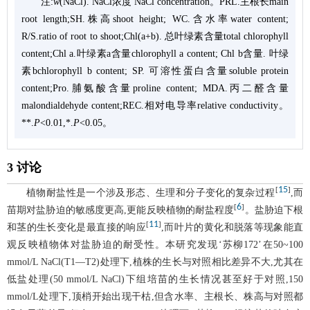
注:
w
(NaCl). NaCl浓度 NaCl concentration。PRL.主根长main
root length;SH.株高shoot height; WC.含水率water content;
R/S.ratio of root to shoot;Chl(a+b). 总叶绿素含量total chlorophyll
content;Chl a.叶绿素a含量chlorophyll a content; Chl b含量. 叶绿
素bchlorophyll b content; SP. 可溶性蛋白含量soluble protein
content;Pro.脯氨酸含量proline content; MDA.丙二醛含量
malondialdehyde content;REC.相对电导率relative conductivity。
**.
P
<0.01,*.
P
<0.05。
3 讨论
15
[
]
植物耐盐性是一个涉及形态、生理和分子变化的复杂过程
,而
6
[
]
苗期对盐胁迫的敏感度更高,更能反映植物的耐盐程度
。盐胁迫下根
11
[
]
和茎的生长变化是最直接的响应
,而叶片的黄化和脱落等现象能直
观反映植物体对盐胁迫的耐受性。本研究发现‘苏柳172’在50~100
mmol/L NaCl(T1—T2)处理下,植株的生长与对照相比差异不大,尤其在
低盐处理(50 mmol/L NaCl)下组培苗的生长情况甚至好于对照,150
mmol/L处理下,顶梢开始出现干枯,但含水率、主根长、株高与对照都