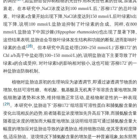
的调控
,如盐胁迫会抑制植物的光合作用和光合色素的合成,加速其
衰老。在本研究中,NaCl浓度达到100 mmol/L后,‘苏柳172’的总叶绿
素、叶绿素a含量开始出现下降,NaCl浓度达到150 mmol/L后叶绿素b出
现下降,说明100 mmol/L盐胁迫抑制了叶绿素的合成。同样,在800
mmol/L盐胁迫下中国沙棘(
Hippophae rhamnoides
)也出现了显著下降,
这些结果表明,盐胁迫会导致叶绿体发生结构和功能的断裂,进而影响叶
28
[
]
绿素的合成
。但本研究中高盐处理(200~250 mmol/L)‘苏柳172’的
Chl a/b高于中盐处理(100~150 mmol/L)的,说明盐胁迫下主要导致了叶
绿素a的合成受抑, 对叶绿素b的影响相对较小,这也可能‘苏柳172’的一
种盐胁迫防御机制。
植物对盐胁迫原初的生理响应为渗透调节,即通过渗透调节物质的
增加,包括可溶性糖、有机酸、氨基酸及无机离子等溶质含量地增加,降
低细胞渗透势和水势,维持细胞正常活动,是植物耐逆性的一种表现
29
[
]
。本研究中,盐胁迫下‘苏柳172’组培苗可溶性蛋白和脯氨酸含量的
变化出现相反的趋势,前者随着盐浓度增加先升高后下降,而脯氨酸含量
随着盐浓度的增加而大幅度地增加,这说明组培苗可通过脯氨酸含量大
幅度的增加应对盐胁迫导致的渗透胁迫,维持细胞功能,使其受害程度降
低,适应胁迫。逆境情况下脯氨酸含量的增加是一种普遍现象,如东部黑