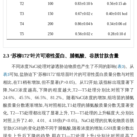
T2
100
0.83±0.10 b
0.56±0.15 ab
T3
150
0.67±0.02 c
0.40±0.01 bcd
T4
200
0.86±0.04 b
0.34±0.06 cd
T5
250
0.56±0.02 c
0.28±0.10 d
2.3 ‘苏柳172’叶片可溶性蛋白、脯氨酸、谷胱甘肽含量
不同浓度NaCl处理对渗透胁迫物质也产生了不同的影响(
)。从
表3
可知,盐胁迫下‘苏柳J172’组培苗叶片的可溶性蛋白质量分数与对照
表3
相比,在T1稍有增加,但不显著(
P
>0.05)。从T2开始,该指标出现显著下
降,NaCl浓度越高,下降的程度越大,T2—T5处理分别比对照下降了
24.6%、45.5%、66.5%、81.2%。随着NaCl浓度的增加,组培苗的脯氨
酸质量分数逐渐增加,与对照相比,T1处理的脯氨酸质量分数无显著变
化, T2—T5处理都出现了显著上升, T3—T5处理的上升幅度大,分别比
对照上升了2.40、4.01、4.18倍(
P
<0.05)。NaCl处理的抗氧化物质谷胱
甘肽(GSH)的变化趋势不同于脯氨酸,随着浓度的增加,GSH质量分数出
现先上升后下降的趋势,即在T1—T2处理上升(分别比对照提高了