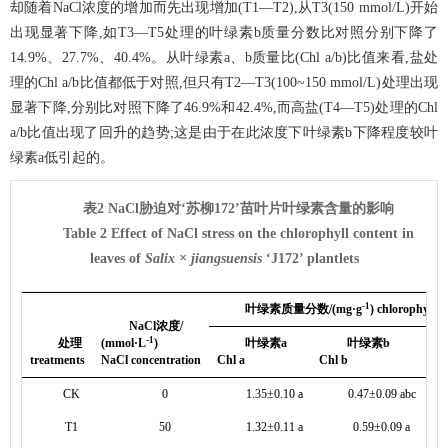
却随着NaCl浓度的增加而先出现增加(T1—T2),从T3(150 mmol/L)开始
出现显著下降,如T3—T5处理的叶绿素b质量分数比对照分别下降了
14.9%、27.7%、40.4%。从叶绿素a、b质量比(Chl a/b)比值来看,盐处
理的Chl a/b比值都低于对照,但只有T2—T3(100~150 mmol/L)处理出现
显著下降,分别比对照下降了46.9%和42.4%,而高盐(T4—T5)处理的Chl
a/b比值出现了回升的趋势;这是由于在此浓度下叶绿素b下降程度较叶
绿素a低引起的。
表2 NaCl胁迫对‘苏柳172’苗叶片叶绿素含量的影响
Table 2 Effect of NaCl stress on the chlorophyll content in
leaves of
Salix × jiangsuensis
‘J172’ plantlets
-1
叶绿素质量分数/(mg·g
) chlorophyll m
NaCl浓度/
-1
处理
(mmol·L
)
叶绿素a
叶绿素b
treatments
NaCl concentration
Chl a
Chl b
Ch
CK
0
1.35±0.10 a
0.47±0.09 abc
T1
50
1.32±0.11 a
0.59±0.09 a