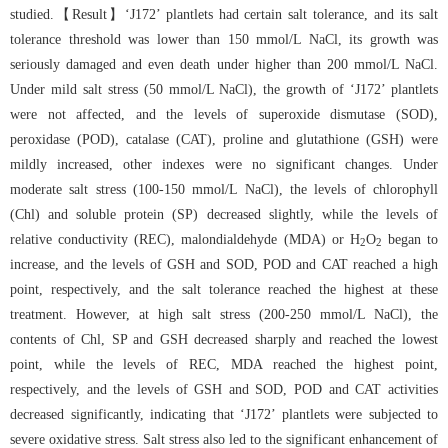
studied.【Result】‘J172’ plantlets had certain salt tolerance, and its salt
tolerance threshold was lower than 150 mmol/L NaCl, its growth was
seriously damaged and even death under higher than 200 mmol/L NaCl.
Under mild salt stress (50 mmol/L NaCl), the growth of ‘J172’ plantlets
were not affected, and the levels of superoxide dismutase (SOD),
peroxidase (POD), catalase (CAT), proline and glutathione (GSH) were
mildly increased, other indexes were no significant changes. Under
moderate salt stress (100-150 mmol/L NaCl), the levels of chlorophyll
(Chl) and soluble protein (SP) decreased slightly, while the levels of
relative conductivity (REC), malondialdehyde (MDA) or H
O
began to
2
2
increase, and the levels of GSH and SOD, POD and CAT reached a high
point, respectively, and the salt tolerance reached the highest at these
treatment. However, at high salt stress (200-250 mmol/L NaCl), the
contents of Chl, SP and GSH decreased sharply and reached the lowest
point, while the levels of REC, MDA reached the highest point,
respectively, and the levels of GSH and SOD, POD and CAT activities
decreased significantly, indicating that ‘J172’ plantlets were subjected to
severe oxidative stress. Salt stress also led to the significant enhancement of