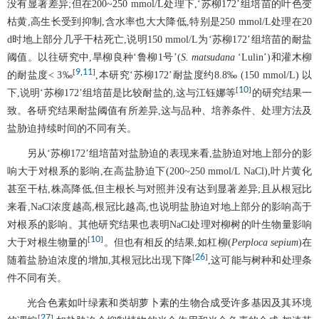
没有显著差异;但在200~250 mmol/L处理下,‘苏柳172’组培苗的叶色变
枯黄,高生长受到抑制,含水率也大大降低,特别是250 mmol/L处理在20
d时地上部分几乎干枯死亡,说明150 mmol/L为‘苏柳172’组培苗的耐盐
阈值。以往研究中,旱柳良种‘鲁柳1号’(
S. matsudana
‘Lulin’)和灌木柳
9
11
[
,
]
的耐盐度< 3‰
,本研究‘苏柳172’耐盐度约8.8‰ (150 mmol/L) 以
10
[
]
下,说明‘苏柳172’组培苗是比较耐盐的,这与江钰娜等
的研究结果一
致。各研究结果耐盐阈值有所差异,这与品种、培养条件、处理方法及
盐胁迫持续时间的不同有关。
另从‘苏柳172’组培苗对盐胁迫的表现来看,盐胁迫对地上部分的影
响大于对根系的影响,在高盐胁迫下(200~250 mmol/L NaCl),叶片黄化
甚至干枯,株高降低,但主根长与对照并没有达到显著差异;且从根冠比
来看,NaCl浓度越高,根冠比越高,也说明盐胁迫对地上部分的影响高于
对根系的影响。其他研究结果也表明NaCl处理对柳树的叶生物量影响
10
[
]
大于对根生物量的
。但也有相反的结果,如杠柳(
Perploca sepium
)在
26
[
]
随着盐胁迫浓度的增加,其根冠比出现下降
,这可能与树种和处理条
件不同有关。
光合色素如叶绿素和类胡萝卜素的生物合成受许多基因及其环境
27
[
]