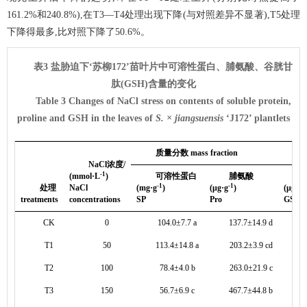
161.2%和240.8%),在T3—T4处理出现下降(与对照差异不显著),T5处理
下降得最多,比对照下降了50.6%。
表3 盐胁迫下‘苏柳172’苗叶片中可溶性蛋白、脯氨酸、谷胱甘
肽(GSH)含量的变化
Table 3 Changes of NaCl stress on contents of soluble protein,
proline and GSH in the leaves of
S. × jiangsuensis
‘J172’ plantlets
质量分数 mass fraction
NaCl浓度/
-1
(mmol·L
)
可溶性蛋白
脯氨酸
-1
-1
-
处理
NaCl
(mg·g
)
(μg·g
)
(μg·g
treatments
concentrations
SP
Pro
GSH
CK
0
104.0±7.7 a
137.7±14.9 d
2
T1
50
113.4±14.8 a
203.2±3.9 cd
6
T2
100
78.4±4.0 b
263.0±21.9 c
8
T3
150
56.7±6.9 c
467.7±44.8 b
3