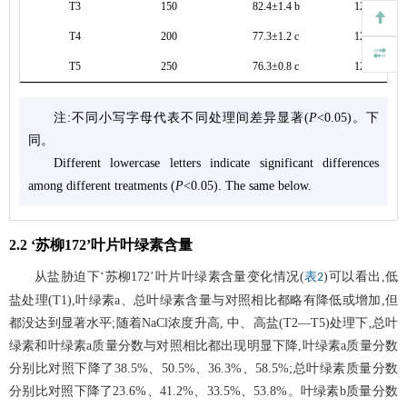
T3
150
82.4±1.4 b
12.83±1.21 
T4
200
77.3±1.2 c
12.25±1.17 
T5
250
76.3±0.8 c
12.25±0.88 
注:不同小写字母代表不同处理间差异显著(
P
<0.05)。下
同。
Different lowercase letters indicate significant differences
among different treatments (
P
<0.05). The same below.
2.2 ‘苏柳172’叶片叶绿素含量
从盐胁迫下‘苏柳172’叶片叶绿素含量变化情况(
)可以看出,低
表2
盐处理(T1),叶绿素a、总叶绿素含量与对照相比都略有降低或增加,但
都没达到显著水平;随着NaCl浓度升高, 中、高盐(T2—T5)处理下,总叶
绿素和叶绿素a质量分数与对照相比都出现明显下降,叶绿素a质量分数
分别比对照下降了38.5%、50.5%、36.3%、58.5%;总叶绿素质量分数
分别比对照下降了23.6%、41.2%、33.5%、53.8%。叶绿素b质量分数