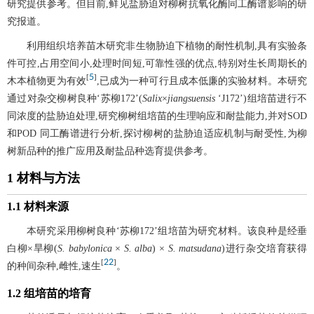
研究提供参考。但目前,鲜见盐胁迫对柳树抗氧化酶同工酶谱影响的研
究报道。
利用组织培养苗木研究非生物胁迫下植物的耐性机制,具有实验条
件可控,占用空间小,处理时间短,可靠性强的优点,特别对生长周期长的
5
[
]
木本植物更为有效
,已成为一种可行且成本低廉的实验材料。本研究
通过对杂交柳树良种‘苏柳172’(
Salix
×
jiangsuensis
‘J172’)组培苗进行不
同浓度的盐胁迫处理,研究柳树组培苗的生理响应和耐盐能力,并对SOD
和POD 同工酶谱进行分析,探讨柳树的盐胁迫适应机制与耐受性,为柳
树新品种的推广应用及耐盐品种选育提供参考。
1 材料与方法
1.1 材料来源
本研究采用柳树良种‘苏柳172’组培苗为研究材料。该良种是经垂
白柳×旱柳(
S. babylonica
×
S. alba
) ×
S. matsudana
)进行杂交培育获得
22
[
]
的种间杂种,雌性,速生
。
1.2 组培苗的培育