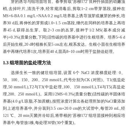
芽的诱导与组培苗培育。春季剪取‘苏柳172’良种扦插苗的幼嫩顶
梢,去掉叶片,清洗干净,经常规消毒后,剪取1~2 cm带芽茎段,接种在
MS+6-BA 0.1 mg/L+NAA 0.2 mg/L培养基上诱导顶芽或腋芽的伸长,培
养30 d后,将伸长的芽剪成1.0~1.5 cm茎段,继代在同样的培养基上再培
养45 d,获得丛生芽。取2~3 cm的丛芽,接种于1/2 MS(基本成分减
半)+0.3%(质量分数,下同)活性碳的培养基中进行生根培养。培养5~6 d
后开始生根,20 d时植株长至5 cm左右,根系发达。生根小苗在生根培养
基中再继代培养1次,培养至40 d,苗高8~10 cm时用于盐胁迫处理。
1.3 组培苗的盐处理方法
选择生长一致的健壮组培苗,设置 6个 NaCl 浓度梯度处理: 0、
50、100、150、200、250 mmol/L,代号分别为CK (对照)、T1(低盐处
理,50 mmol/L),T2与T3(中盐处理,100、150 mmol/L),T4与T5(高盐处
理,200、250 mmol/L)。采用1/2MS+0.3%(质量分数)活性碳的半固体培
养基(4.0 g/L琼脂,不加蔗糖),按照浓度计算出各处理所加的NaCl量添加
到上述培养基中,并分装到3.5 cm×20.0 cm的大试管中,每管20 mL,经
121 ℃、20 min灭菌并冷却后,将带根的‘苏柳172’组培苗接种到相应培
养基中,每管放1株,每处理30管(30个重复)。