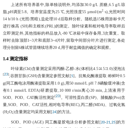
上述所有培养基中,除单独说明外,均添加30.0 g/L 蔗糖,6.5 g/L琼
2
脂,pH调至5.8。培养室温度为25 ℃,光照强度55 μmol/(m
·s),光照时间
14 h/10 h (光照/黑暗),盐处理10 d后取样分析。随机选15株用游标卡尺
进行株高 (SH)和主根长(PRL)的测定。除叶绿素和相对电导率取样后
立即测定外,其他指标的样品放入-80 ℃冰箱中保存备用,3次重复。取
样时去除顶部1~3片和底部3~4片叶,留取中间部分叶片进行测定,各处
理分别留6株试管苗继续培养20 d,用于耐盐阈值的确定和观察。
1.4 测定指标
叶绿素(Chl)含量测定采用丙酮-乙醇-水(体积比4.5∶4.5∶1.0)浸泡法
23
[
]
;谷胱甘肽(GSH)含量测定参照文献[
]。抗氧化酶液提取:称鲜叶0.5
5
g(同工酶电泳用酶液提取采用1.0 g),用50 mmol/L pH 7.8磷酸缓冲液(含
有0.1 mmol/L EDTA)研磨提取,10 000 r/min离心20 min,上清液用于
23
[
]
SOD、POD、CAT酶活性测定
。可溶性蛋白质(SP)、脯氨酸(Pro)含
量,SOD、POD、CAT活性,相对电导率(REC),丙二醛(MDA)、过氧化氢
(H
O
)含量测定均采用文献[
]的方法。
24
2
2
SOD、POD (AGE) 同工酶凝胶电泳分析参照文献[
-
,
]的方
20
21
25