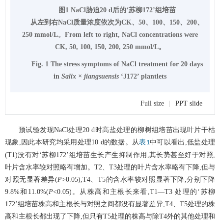
图1 NaCl胁迫20 d后的‘苏柳172’组培苗
从左到右NaCl质量浓度依次为CK、50、100、150、200、
250 mmol/L。From left to right, NaCl concentrations were
CK, 50, 100, 150, 200, 250 mmol/L。
Fig. 1 The stress symptoms of NaCl treatment for 20 days
in
Salix × jiangsuensis
‘J172’ plantlets
Full size
|
PPT slide
预试验发现NaCl处理20 d时高盐处理的柳树组培苗出现叶片干枯
现象,因此本研究均采用处理10 d的数据。从
中可以看出,低盐处理
表1
(T1)没有对‘苏柳172’组培苗生长产生抑制作用,其长势甚至好于对照,
叶片含水率较对照略有增加。T2、T3处理的叶片含水率略有下降,但与
对照无显著差异(
P
>0.05),T4、T5的含水率较对照显著下降,分别下降
9.8%和11.0%(
P
<0.05)。从株高和主根长来看,T1—T3 处理的‘苏柳
172’组培苗株高和主根长与对照之间都没有显著差异,T4、T5处理的株
高和主根长都出现了下降,但只有T5处理的株高与除T4外的其他处理和