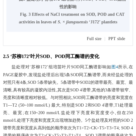
性的影响
Fig. 3 Effects of NaCl treatment on SOD, POD and CAT
activities in leaves of
S. × jiangsuensis
‘J172’ plantlets
Full size
|
PPT slide
2.5 ‘苏柳172’叶片SOD、POD同工酶谱的变化
盐处理对‘苏柳172’组培苗叶片SOD同工酶谱影响如
所示,在
图4
PAGE凝胶中,发现盐处理后出现5条SOD同工酶谱带,而未经盐处理的
对照只有4条,SOD 5条带缺失。5条谱带中SOD2的谱带最亮、最宽、最
清晰,具有较高的凝胶内活性,其次是SOD 4谱带,其他的3条谱带较窄、
亮度和清晰度相对较低。与对照相比,SOD同工酶谱带的亮度和宽度在
T1—T2 (50~100 mmol/L) 最大,特别是SOD 2和SOD 4谱带,T1处理最
亮、最宽;在150~200 mmol/L盐处理下亮度和宽度变小,但在250
mmol/L处理下亮度和宽度又出现增加趋势。5个盐处理及对照的SOD 2
谱带亮度和宽度从高到低的顺序依次为T1>T2>CK>T5>T3>T4; SOD 4
谱带的顺序依次为T2>CK>T5>T3>T1>T4。SOD 3谱带的顺序依次为