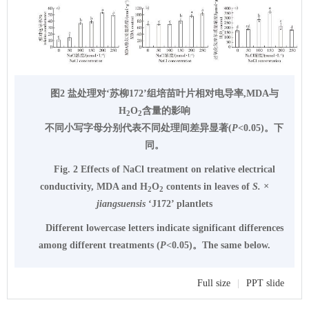
图2 盐处理对‘苏柳172’组培苗叶片相对电导率,MDA与
H
O
含量的影响
2
2
不同小写字母分别代表不同处理间差异显著(
P
<0.05)。下
同。
Fig. 2 Effects of NaCl treatment on relative electrical
conductivity, MDA and H
O
contents in leaves of
S. ×
2
2
jiangsuensis
‘J172’ plantlets
Different lowercase letters indicate significant differences
among different treatments (
P
<0.05)。The same below.
Full size
|
PPT slide