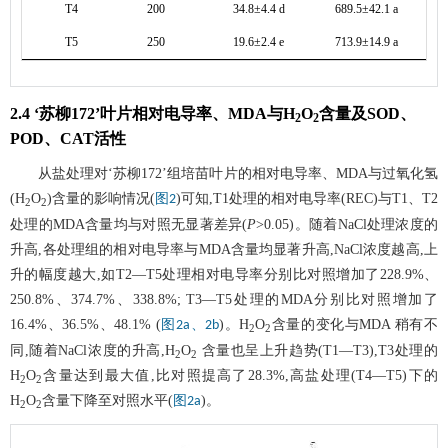
T4
200
34.8±4.4 d
689.5±42.1 a
2
T5
250
19.6±2.4 e
713.9±14.9 a
1
2.4 ‘苏柳172’叶片相对电导率、MDA与H
O
含量及SOD、
2
2
POD、CAT活性
从盐处理对‘苏柳172’组培苗叶片的相对电导率、MDA与过氧化氢
(H
O
)含量的影响情况(
)可知,T1处理的相对电导率(REC)与T1、T2
图2
2
2
处理的MDA含量均与对照无显著差异(
P
>0.05)。随着NaCl处理浓度的
升高,各处理组的相对电导率与MDA含量均显著升高,NaCl浓度越高,上
升的幅度越大,如T2—T5处理相对电导率分别比对照增加了228.9%、
250.8%、374.7%、338.8%; T3—T5处理的MDA分别比对照增加了
16.4%、36.5%、48.1% (
)。H
O
含量的变化与MDA 稍有不
图2a、2b
2
2
同,随着NaCl浓度的升高,H
O
含量也呈上升趋势(T1—T3),T3处理的
2
2
H
O
含量达到最大值,比对照提高了28.3%,高盐处理(T4—T5)下的
2
2
H
O
含量下降至对照水平(
)。
图2a
2
2