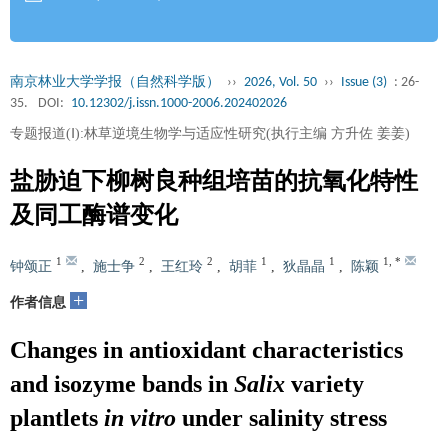
南京林业大学学报（自然科学版）
››
2026, Vol. 50
››
Issue (3)
: 26-
35.
DOI:
10.12302/j.issn.1000-2006.202402026
专题报道(Ⅰ):林草逆境生物学与适应性研究(执行主编 方升佐 姜姜)
盐胁迫下柳树良种组培苗的抗氧化特性
及同工酶谱变化
1
2
2
1
1
1
,
*
钟颂正
,
施士争
,
王红玲
,
胡菲
,
狄晶晶
,
陈颖
+
作者信息
Changes in antioxidant characteristics
and isozyme bands in
Salix
variety
plantlets
in vitro
under salinity stress