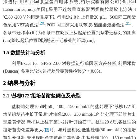
法进行:用Bio-Rad微型蛋白电泳系统[柏乐实验有限公司(Bio-Rad
Laboratories,Inc.),美国],采用不连续垂直板聚丙烯酰胺凝胶电泳法,4
℃,80~200 V的恒定温度下进行电泳2.0 h,上样量20 μL。SOD同工酶染
20
25
[
]
[
]
色采用NBT染色法
;POD 同工酶采用联苯胺-醋酸染液染色法
。
各条带迁移率(Rf)为各条带在凝胶上从起始位置到条带迁移处的距离
(cm)除以起始位置到溴酚蓝带迁移处的距离(cm)。
1.5 数据统计与分析
利用Excel 16、SPSS 23.0 对数据进行单因素方差分析,利用邓肯
(Duncan) 多重比较法进行差异显著性检验(
P
< 0.05)。
2 结果与分析
2.1 ‘苏柳172’组培苗耐盐阈值及表型
盐胁迫处理10 d时,50、100、150 mmol/L的盐处理下‘苏柳172’组
培苗组培苗生长正常,叶片较绿;200、250 mmol/L的盐处理下部叶片出
现发黄情况,新梢从上往下第1~2片叶开始变干。处理20 d后,各处理的
组培苗变化差异更大(
)。与对照相比,低盐处理(50 mmol/L)的组培
图1
苗生长健壮,未出现叶色变黄卷曲等现象;中盐处理(100、150 mmol/L)