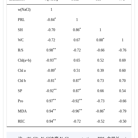
w
(NaCl)
1
*
PRL
-0.84
1
*
SH
-0.70
0.86
1
*
WC
-0.72
0.67
0.88
1
**
R/S
0.98
-0.72
-0.66
-0.76
**
Chl(a+b)
-0.93
0.65
0.52
0.69
*
Chl a
-0.89
0.51
0.39
0.60
*
*
Chl b
-0.81
0.87
0.73
0.70
**
*
SP
-0.92
0.87
0.66
0.54
**
**
Pro
0.97
-0.92
-0.73
-0.66
**
**
*
MDA
0.94
-0.96
-0.86
-0.79
**
REC
0.94
-0.72
-0.52
-0.50