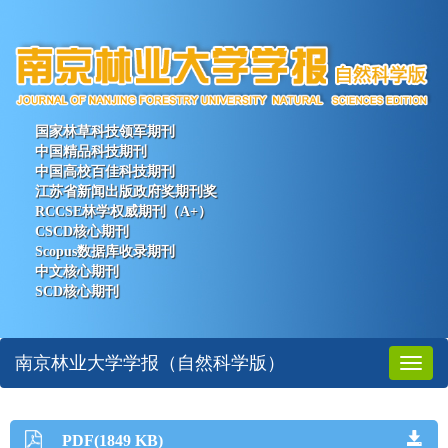
国家林草科技领军期刊
中国精品科技期刊
中国高校百佳科技期刊
江苏省新闻出版政府奖期刊奖
RCCSE林学权威期刊（A+）
CSCD核心期刊
Scopus数据库收录期刊
中文核心期刊
SCD核心期刊
南京林业大学学报（自然科学版）
Toggl
naviga
PDF(1849 KB)