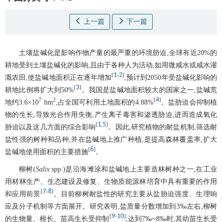
上一篇
下一篇
土壤盐碱化是影响作物产量的最严重的环境胁迫,全球有近20%的
耕地受到土壤盐碱化的影响,且由于各种人为活动,如用微咸水或咸水灌
1
2
[
-
]
溉农田,使盐碱地面积正在逐年增加
,预计到2050年受盐碱化影响的
3
[
]
耕地比例将扩大到50%
。我国是盐碱地面积较大的国家之一,盐碱荒
4
7
2
[
]
地约3.6×10
hm
,占全国可利用土地面积的4.88%
。盐胁迫会抑制植
物的生长,导致光合作用失衡,产生离子毒害和渗透胁迫,进而造成氧化
1
5
[
,
]
胁迫以及这几方面的综合影响
。因此,研究植物的耐盐机制,筛选耐
盐性强的树种和品种,并在盐碱地上推广种植,是提高森林覆盖率,扩大
6
[
]
盐碱地使用面积的主要措施
。
柳树(
Salix
spp.)是沿海滩涂和盐碱地上主要造林树种之一,在工业
用材林生产、生态建设及修复、生物质能源林培育中具有重要的作用
7
8
[
-
]
和应用前景
。目前柳树耐盐性的研究主要从盐胁迫强度、生理响
应及分子机制等方面展开。研究表明,盐质量分数增加到3‰左右,柳树
9
10
[
-
]
的生物量、根长、苗高生长受抑制
;达到7‰~8‰时,其幼苗生长受