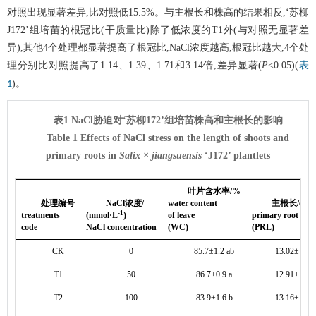
对照出现显著差异,比对照低15.5%。与主根长和株高的结果相反,‘苏柳
J172’组培苗的根冠比(干质量比)除了低浓度的T1外(与对照无显著差
异),其他4个处理都显著提高了根冠比,NaCl浓度越高,根冠比越大,4个处
理分别比对照提高了1.14、1.39、1.71和3.14倍,差异显著(
P
<0.05)(
表
)。
1
表1 NaCl胁迫对‘苏柳172’组培苗株高和主根长的影响
Table 1 Effects of NaCl stress on the length of shoots and
primary roots in
Salix × jiangsuensis
‘J172’ plantlets
叶片含水率/%
处理编号
NaCl浓度/
water content
主根长/cm
-1
treatments
(mmol·L
)
of leave
primary root leng
code
NaCl concentration
(WC)
(PRL)
CK
0
85.7±1.2 ab
13.02±1.45 
T1
50
86.7±0.9 a
12.91±1.14 
T2
100
83.9±1.6 b
13.16±1.02 