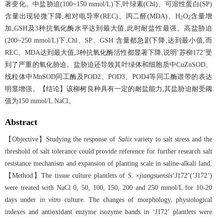
著变化。中盐胁迫(100~150 mmol/L)下,叶绿素(Chl)、可溶性蛋白(SP)
含量出现轻微下降,相对电导率(REC)、丙二醛(MDA)、H
O
含量增
2
2
加,GSH及3种抗氧化酶水平达到最大值,此时耐盐性最强。高盐胁迫
(200~250 mmol/L)下,Chl、SP、GSH 含量都急剧下降,达到最小值,而
REC、MDA达到最大值,3种抗氧化酶活性都显著下降,说明‘苏柳172’受
到了严重的氧化胁迫。盐胁迫还导致其叶绿体和细胞质中CuZnSOD、
线粒体中MnSOD同工酶及POD2、POD3、POD4等同工酶谱带的表达
明显增强。【结论】该柳树良种具有一定的耐盐能力,其盐胁迫耐受阈
值为150 mmol/L NaCl。
Abstract
【Objective】Studying the response of
Salix
variety to salt stress and the
threshold of salt tolerance could provide reference for further research salt
resistance mechanism and expansion of planting scale in saline-alkali land.
【Method】The tissue culture plantlets of
S.
×
jiangsuensis
‘J172’(‘J172’)
were treated with NaCl 0, 50, 100, 150, 200 and 250 mmol/L for 10-20
days under
in vitro
culture. The changes of morphology, physiological
indexes and antioxidant enzyme isozyme bands in ‘J172’ plantlets were