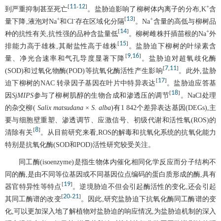
11
12
[
-
]
+
到严重抑制甚至死亡
。盐胁迫影响了柳树体内离子的分布,K
含
13
+
-
[
]
+
量下降,液泡对Na
和Cl
存在区域化分隔
。Na
含量的高低与柳树品
14
[
]
+
种的抗性有关,抗性强的品种含盐量低
。柳树雌株扦插苗根的Na
外
15
[
]
排能力高于雄株,其耐盐性高于雄株
。盐胁迫下柳树的叶绿素含
9
16
[
,
]
量、净光合速率和气孔导度显著下降
。盐胁迫对超氧歧化酶
7
11
[
,
]
(SOD)和过氧化物酶(POD)等抗氧化酶活性产生影响
。此外,盐胁
17
[
]
迫下柳树的NAC 转录因子基因在叶片中特异表达
。盐胁迫应答基
18
[
]
因
SjMIPS
参与了柳树肌醇的生物合成和渗透压的调节
。NaCl处理
的杂交柳(
Salix matsudana
×
S. alba
)有1 842个差异表达基因(DEGs),主
要与细胞壁重塑、渗透调节、应激信号、初级代谢和活性氧(ROS)的
8
[
]
清除有关
。从目前研究来看,ROS的解毒和抗氧化系统的抗氧化能力
特别是抗氧化酶(SOD和POD)活性研究较受关注。
同工酶(isoenzyme)是指生物体内催化相同化学反应而分子结构不
同的酶,是由不同等位基因或不同基因位点编码的蛋白质形成的酶,具有
19
[
]
器官特异性等特点
。逆境胁迫不但会引起酶活性的变化,还会引起
20
21
[
-
]
其同工酶谱的改变
。因此,研究盐胁迫下抗氧化酶同工酶谱的变
化,可以更加深入地了解植物对盐胁迫的响应情况,为盐胁迫机制的深入