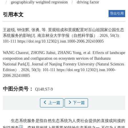
/
geographically weighted regression
/
driving factor
导出引用
引用本文
王超锐
,
钟佳辉
,
张勇
,
等
.
景观组成和景观配置对百山祖国家公园生态
系统服务的影响[J]. 南京林业大学学报（自然科学版）. 2026, 50(3):
101-111 https://doi.org/10.12302/j.issn.1000-2006.202410005
WANG Chaorui
,
ZHONG Jiahui
,
ZHANG Yong
,
et al
.
Effects of landscape
composition and configuration on ecosystem services of Baishanzu
National Park[J]. Journal of Nanjing Forestry University (Natural Sciences
Edition）. 2026, 50(3): 101-111 https://doi.org/10.12302/j.issn.1000-
2006.202410005
中图分类号：
Q148;S7-9
上一篇
下一篇
生态系统服务是指自然生态系统为人类社会提供的直接或间接的
1
[
]
利益服务
。森林是地球上最重要的陆地生态系统之一,不仅为人类提