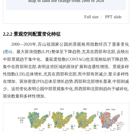
map of land use change from 2000 to 2020
Full size
|
PPT slide
2.2.2 景观空间配置变化特征
2000—2020年,百山祖国家公园的景观格局指数经历了显著变化
(
)。最大斑块指数(LPI)整体呈下降趋势,尤其在西部和北部,反映出
图4
中部景观趋于集中化。蔓延度指数(CONTAG)也呈现相似的下降趋势,
集中在西部和北部,表明这些区域的斑块扩展和连通性增强。景观多样
性指数(LDI)总体增长,尤其在西部和北部,而中部有所减少,显示多样性
在增加。斑块密度(PD)总体呈增长趋势,西部和北部增长显著,中部则减
少。这些变化表明公园中部景观集中化,而西部和北部则趋向于破碎化,
斑块数量和多样性增加。