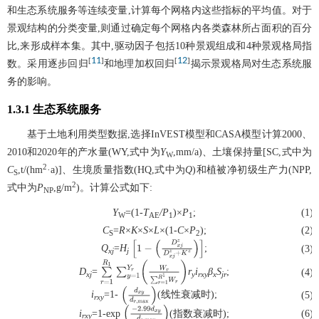
和生态系统服务等连续变量,计算每个网格内这些指标的平均值。对于
景观结构的分类变量,则通过确定每个网格内各类森林所占面积的百分
比,来形成样本集。其中,驱动因子包括10种景观组成和4种景观格局指
11
12
[
]
[
]
数。采用逐步回归
和地理加权回归
揭示景观格局对生态系统服
务的影响。
1.3.1 生态系统服务
基于土地利用类型数据,选择InVEST模型和CASA模型计算2000、
2010和2020年的产水量(WY,式中为
Y
,mm/a)、土壤保持量[SC,式中为
W
2
C
,t/(hm
·a)]、生境质量指数(HQ,式中为
Q
)和植被净初级生产力(NPP,
S
2
式中为
P
,g/m
)。计算公式如下:
NP
Y
=(1-
T
/P
)×
P
;
(1)
W
AE
1
1
C
=
R
×
K
×
S
×
L
×(1-
C
×
P
);
(2)
S
2
Q
=
H
;
(3)
xj
j
[
1
−
(
D
x
j
z
D
x
j
z
+
K
z
)
]
D
=
r
i
β
S
;
(4)
xj
y
rxy
x
jr
∑
r
=
1
R
1
∑
y
=
1
Y
r
(
W
r
∑
r
=
1
R
1
W
r
)
i
=1-
(线性衰减时);
(5)
rxy
(
d
x
y
d
r
,
m
a
x
)
i
=1-exp
(指数衰减时);
(6)
rxy
(
−
2.99
d
x
y
d
r
,
m
a
x
)