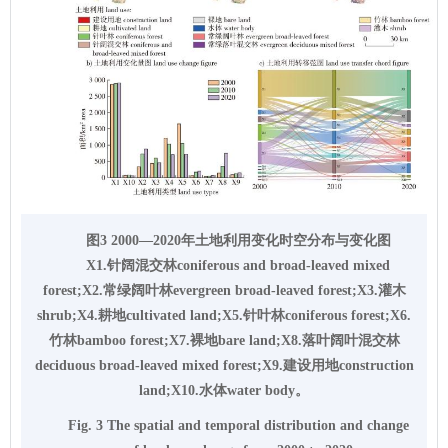
图3 2000—2020年土地利用变化时空分布与变化图
X1.针阔混交林coniferous and broad-leaved mixed
forest;X2.常绿阔叶林evergreen broad-leaved forest;X3.灌木
shrub;X4.耕地cultivated land;X5.针叶林coniferous forest;X6.
竹林bamboo forest;X7.裸地bare land;X8.落叶阔叶混交林
deciduous broad-leaved mixed forest;X9.建设用地construction
land;X10.水体water body。
Fig. 3 The spatial and temporal distribution and change