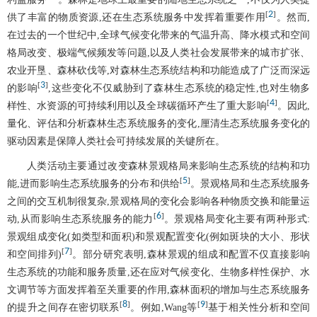
2
[
]
供了丰富的物质资源,还在生态系统服务中发挥着重要作用
。然而,
在过去的一个世纪中,全球气候变化带来的气温升高、降水模式和空间
格局改变、极端气候频发等问题,以及人类社会发展带来的城市扩张、
农业开垦、森林砍伐等,对森林生态系统结构和功能造成了广泛而深远
3
[
]
的影响
,这些变化不仅威胁到了森林生态系统的稳定性,也对生物多
4
[
]
样性、水资源的可持续利用以及全球碳循环产生了重大影响
。因此,
量化、评估和分析森林生态系统服务的变化,厘清生态系统服务变化的
驱动因素是保障人类社会可持续发展的关键所在。
人类活动主要通过改变森林景观格局来影响生态系统的结构和功
5
[
]
能,进而影响生态系统服务的分布和供给
。景观格局和生态系统服务
之间的交互机制很复杂,景观格局的变化会影响各种物质交换和能量运
6
[
]
动,从而影响生态系统服务的能力
。景观格局变化主要有两种形式:
景观组成变化(如类型和面积)和景观配置变化(例如斑块的大小、形状
7
[
]
和空间排列)
。部分研究表明,森林景观的组成和配置不仅直接影响
生态系统的功能和服务质量,还在应对气候变化、生物多样性保护、水
文调节等方面发挥着至关重要的作用,森林面积的增加与生态系统服务
8
9
[
]
[
]
的提升之间存在密切联系
。例如,Wang等
基于相关性分析和空间