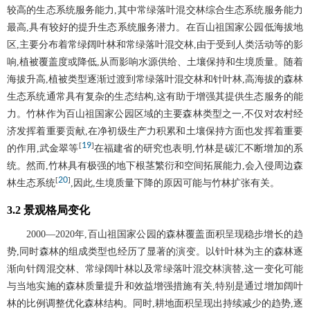
较高的生态系统服务能力,其中常绿落叶混交林综合生态系统服务能力
最高,具有较好的提升生态系统服务潜力。在百山祖国家公园低海拔地
区,主要分布着常绿阔叶林和常绿落叶混交林,由于受到人类活动等的影
响,植被覆盖度或降低,从而影响水源供给、土壤保持和生境质量。随着
海拔升高,植被类型逐渐过渡到常绿落叶混交林和针叶林,高海拔的森林
生态系统通常具有复杂的生态结构,这有助于增强其提供生态服务的能
力。竹林作为百山祖国家公园区域的主要森林类型之一,不仅对农村经
济发挥着重要贡献,在净初级生产力积累和土壤保持方面也发挥着重要
19
[
]
的作用,武金翠等
在福建省的研究也表明,竹林是碳汇不断增加的系
统。然而,竹林具有极强的地下根茎繁衍和空间拓展能力,会入侵周边森
20
[
]
林生态系统
,因此,生境质量下降的原因可能与竹林扩张有关。
3.2 景观格局变化
2000—2020年,百山祖国家公园的森林覆盖面积呈现稳步增长的趋
势,同时森林的组成类型也经历了显著的演变。以针叶林为主的森林逐
渐向针阔混交林、常绿阔叶林以及常绿落叶混交林演替,这一变化可能
与当地实施的森林质量提升和效益增强措施有关,特别是通过增加阔叶
林的比例调整优化森林结构。同时,耕地面积呈现出持续减少的趋势,逐