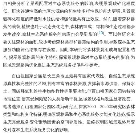
自相关分析了景观配置对生态系统服务的影响,表明景观破碎化程度
低、斑块连通性高的地区水源供给和生物多样性保护能力更强,且景观
破碎化程度的降低对水源供给和碳储量具有正效应。然而,随着森林群
落的演替,植被也处于动态变化之中,森林的组成、结构和生态过程都会
10
[
]
发生改变,森林生态系统服务的供应也会受到影响
。而以往研究主
要关注森林的面积,较少考虑森林类型和群落结构的作用,导致森林生态
服务功能评估结果存在误差。因此,本研究将森林景观组成与配置相结
合,揭示景观格局的变化特征,探索景观格局对生态系统服务的影响,为
区域景观格局优化促进生态系统服务提供科学参考。
百山祖国家公园是长三角地区最具有国家代表性、自然生态系统
原真性和完整性的区域,拥有丰富的森林资源,发挥着水源供给、保持水
土、固碳释氧和维持生物多样性等重要功能,但百山祖国家公园独特的
地理位置,使其受到频繁的人类活动干扰,区域景观格局发生显著改变。
笔者选择百山祖国家公园区域为研究区,探索2000—2020年研究区森林
类型和结构变化特征,明确景观格局和生态系统服务功能变化趋势,揭示
生态系统服务变化驱动因素的空间异质性。最终探明区域景观格局变
化对森林生态系统服务变化的影响。