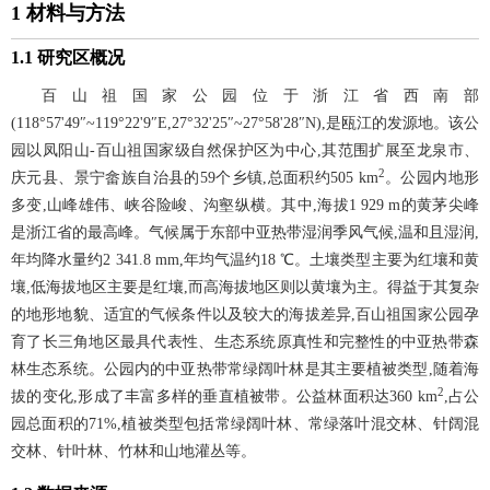
1 材料与方法
1.1 研究区概况
百山祖国家公园位于浙江省西南部
(118°57'49″~119°22'9″E,27°32'25″~27°58'28″N),是瓯江的发源地。该公
园以凤阳山-百山祖国家级自然保护区为中心,其范围扩展至龙泉市、
2
庆元县、景宁畲族自治县的59个乡镇,总面积约505 km
。公园内地形
多变,山峰雄伟、峡谷险峻、沟壑纵横。其中,海拔1 929 m的黄茅尖峰
是浙江省的最高峰。气候属于东部中亚热带湿润季风气候,温和且湿润,
年均降水量约2 341.8 mm,年均气温约18 ℃。土壤类型主要为红壤和黄
壤,低海拔地区主要是红壤,而高海拔地区则以黄壤为主。得益于其复杂
的地形地貌、适宜的气候条件以及较大的海拔差异,百山祖国家公园孕
育了长三角地区最具代表性、生态系统原真性和完整性的中亚热带森
林生态系统。公园内的中亚热带常绿阔叶林是其主要植被类型,随着海
2
拔的变化,形成了丰富多样的垂直植被带。公益林面积达360 km
,占公
园总面积的71%,植被类型包括常绿阔叶林、常绿落叶混交林、针阔混
交林、针叶林、竹林和山地灌丛等。