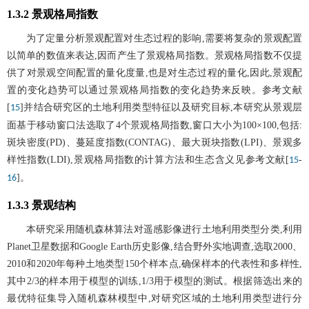
1.3.2 景观格局指数
为了定量分析景观配置对生态过程的影响,需要将复杂的景观配置
以简单的数值来表达,因而产生了景观格局指数。景观格局指数不仅提
供了对景观空间配置的量化度量,也是对生态过程的量化,因此,景观配
置的变化趋势可以通过景观格局指数的变化趋势来反映。参考文献
[
]并结合研究区的土地利用类型特征以及研究目标,本研究从景观层
15
面基于移动窗口法选取了4个景观格局指数,窗口大小为100×100,包括:
斑块密度(PD)、蔓延度指数(CONTAG)、最大斑块指数(LPI)、景观多
样性指数(LDI),景观格局指数的计算方法和生态含义见参考文献[
-
15
]。
16
1.3.3 景观结构
本研究采用随机森林算法对遥感影像进行土地利用类型分类,利用
Planet卫星数据和Google Earth历史影像,结合野外实地调查,选取2000、
2010和2020年每种土地类型150个样本点,确保样本的代表性和多样性,
其中2/3的样本用于模型的训练,1/3用于模型的测试。根据筛选出来的
最优特征集导入随机森林模型中,对研究区域的土地利用类型进行分