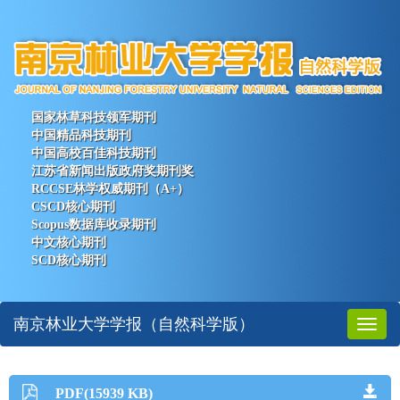
国家林草科技领军期刊
中国精品科技期刊
中国高校百佳科技期刊
江苏省新闻出版政府奖期刊奖
RCCSE林学权威期刊（A+）
CSCD核心期刊
Scopus数据库收录期刊
中文核心期刊
SCD核心期刊
南京林业大学学报（自然科学版）
Toggl
naviga
PDF(15939 KB)