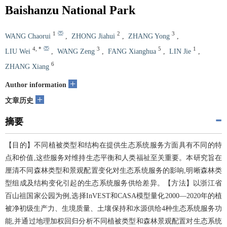
Baishanzu National Park
1
2
3
WANG Chaorui
,
ZHONG Jiahui
,
ZHANG Yong
,
4
,
*
3
5
1
LIU Wei
,
WANG Zeng
,
FANG Xianghua
,
LIN Jie
,
6
ZHANG Xiang
+
Author information
+
文章历史
摘要
【目的】不同植被类型和结构在提供生态系统服务方面具有不同的特
点和价值,这些服务对维持生态平衡和人类福祉至关重要。本研究旨在
厘清不同森林类型和景观配置变化对生态系统服务的影响,明晰森林类
型组成及结构变化引起的生态系统服务供给差异。【方法】以浙江省
百山祖国家公园为例,选择InVEST和CASA模型量化2000—2020年的植
被净初级生产力、生境质量、土壤保持和水源供给4种生态系统服务功
能,并通过地理加权回归分析不同植被类型和森林景观配置对生态系统