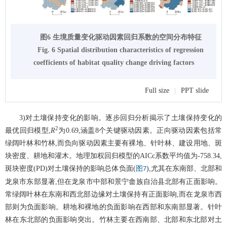
图6 生境质量变化驱动因素回归系数的空间分布特征
Fig. 6 Spatial distribution characteristics of regression
coefficients of habitat quality change driving factors
Full size
|
PPT slide
3)对土壤保持变化的影响。逐步回归分析揭示了土壤保持变化的
2
最优回归模型,
R
为0.69,涵盖8个关键驱动因素。正向驱动因素包括常
绿阔叶林和竹林,而负向驱动因素主要有裸地、针叶林、建设用地、斑
块密度、耕地和灌木。地理加权回归模型的AICc系数平均值为-758.34,
斑块密度(PD)对土壤保持的影响总体负面(
),尤其在东南部、北部和
图7
龙泉市东部显著,但在龙泉市中部和景宁畲族自治县北部有正面影响。
常绿阔叶林在东南和西北部边缘对土壤保持有正面影响,而在龙泉市西
部则为负面影响。耕地和裸地的负面影响在西部和东南部显著。针叶
林在东北部的负面影响突出。竹林主要在西南部、北部和东北部对土