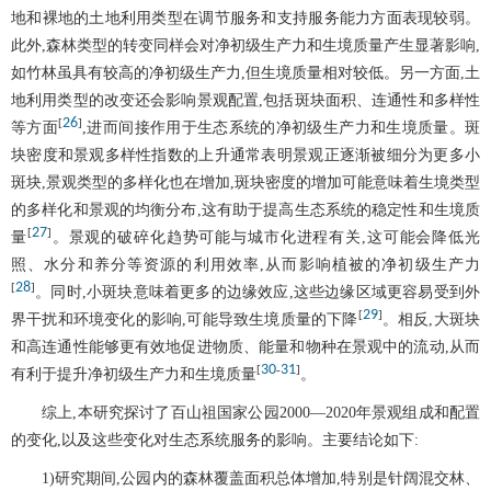
地和裸地的土地利用类型在调节服务和支持服务能力方面表现较弱。
此外,森林类型的转变同样会对净初级生产力和生境质量产生显著影响,
如竹林虽具有较高的净初级生产力,但生境质量相对较低。另一方面,土
地利用类型的改变还会影响景观配置,包括斑块面积、连通性和多样性
26
[
]
等方面
,进而间接作用于生态系统的净初级生产力和生境质量。斑
块密度和景观多样性指数的上升通常表明景观正逐渐被细分为更多小
斑块,景观类型的多样化也在增加,斑块密度的增加可能意味着生境类型
的多样化和景观的均衡分布,这有助于提高生态系统的稳定性和生境质
27
[
]
量
。景观的破碎化趋势可能与城市化进程有关,这可能会降低光
照、水分和养分等资源的利用效率,从而影响植被的净初级生产力
28
[
]
。同时,小斑块意味着更多的边缘效应,这些边缘区域更容易受到外
29
[
]
界干扰和环境变化的影响,可能导致生境质量的下降
。相反,大斑块
和高连通性能够更有效地促进物质、能量和物种在景观中的流动,从而
30
31
[
-
]
有利于提升净初级生产力和生境质量
。
综上,本研究探讨了百山祖国家公园2000—2020年景观组成和配置
的变化,以及这些变化对生态系统服务的影响。主要结论如下:
1)研究期间,公园内的森林覆盖面积总体增加,特别是针阔混交林、