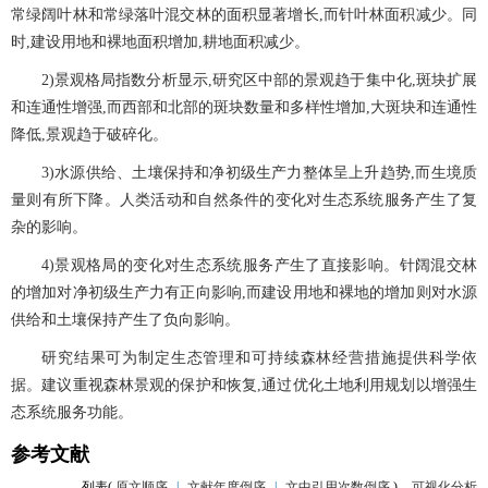
常绿阔叶林和常绿落叶混交林的面积显著增长,而针叶林面积减少。同
时,建设用地和裸地面积增加,耕地面积减少。
2)景观格局指数分析显示,研究区中部的景观趋于集中化,斑块扩展
和连通性增强,而西部和北部的斑块数量和多样性增加,大斑块和连通性
降低,景观趋于破碎化。
3)水源供给、土壤保持和净初级生产力整体呈上升趋势,而生境质
量则有所下降。人类活动和自然条件的变化对生态系统服务产生了复
杂的影响。
4)景观格局的变化对生态系统服务产生了直接影响。针阔混交林
的增加对净初级生产力有正向影响,而建设用地和裸地的增加则对水源
供给和土壤保持产生了负向影响。
研究结果可为制定生态管理和可持续森林经营措施提供科学依
据。建议重视森林景观的保护和恢复,通过优化土地利用规划以增强生
态系统服务功能。
参考文献
列表(
原文顺序
|
文献年度倒序
|
文中引用次数倒序
)
可视化分析