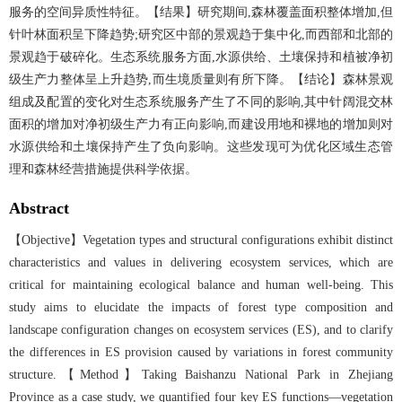
服务的空间异质性特征。【结果】研究期间,森林覆盖面积整体增加,但
针叶林面积呈下降趋势;研究区中部的景观趋于集中化,而西部和北部的
景观趋于破碎化。生态系统服务方面,水源供给、土壤保持和植被净初
级生产力整体呈上升趋势,而生境质量则有所下降。【结论】森林景观
组成及配置的变化对生态系统服务产生了不同的影响,其中针阔混交林
面积的增加对净初级生产力有正向影响,而建设用地和裸地的增加则对
水源供给和土壤保持产生了负向影响。这些发现可为优化区域生态管
理和森林经营措施提供科学依据。
Abstract
【Objective】Vegetation types and structural configurations exhibit distinct
characteristics and values in delivering ecosystem services, which are
critical for maintaining ecological balance and human well-being. This
study aims to elucidate the impacts of forest type composition and
landscape configuration changes on ecosystem services (ES), and to clarify
the differences in ES provision caused by variations in forest community
structure.【Method】Taking Baishanzu National Park in Zhejiang
Province as a case study, we quantified four key ES functions—vegetation