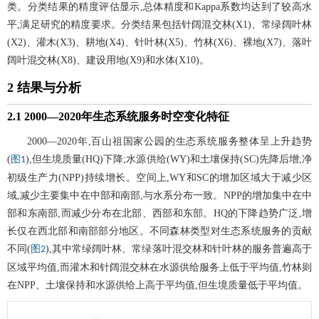
类。分类结果的精度评估显示,总体精度和Kappa系数均达到了较高水
平,满足研究的精度要求。分类结果包括针阔混交林(X1)、常绿阔叶林
(X2)、灌木(X3)、耕地(X4)、针叶林(X5)、竹林(X6)、裸地(X7)、落叶
阔叶混交林(X8)、建设用地(X9)和水体(X10)。
2 结果与分析
2.1 2000—2020年生态系统服务时空变化特征
2000—2020年,百山祖国家公园的生态系统服务整体呈上升趋势
(
),但生境质量(HQ)下降;水源供给(WY)和土壤保持(SC)先降后增;净
图1
初级生产力(NPP)持续增长。空间上,WY和SC的增加区域大于减少区
域,减少主要集中在中部和南部,与水系分布一致。NPP的增加集中在中
部和东南部,而减少分布在北部、西部和东部。HQ的下降趋势广泛,增
长仅在西北部和南部部分地区。不同森林类型对生态系统服务的贡献
不同(
),其中常绿阔叶林、常绿落叶混交林和针叶林的服务普遍高于
图2
区域平均值,而灌木和针阔混交林在水源供给服务上低于平均值,竹林则
在NPP、土壤保持和水源供给上高于平均值,但生境质量低于平均值。