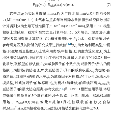
P
(
m
,
t
)=
R
(
m
,
t
)×
ε
(
m
,
t
)。
(7)
NP
APA
式中:
T
为实际蒸散量,mm/a;
P
为年降水量,mm/a;
R
为降雨侵蚀
AE
1
2
力,MJ·mm/(hm
·h·a),由气象站点多年逐日降水量插值形成空间数据后
2
2
计算得到;
K
为土壤可蚀性因子,t· hm
·h/(MJ·hm
·mm),采用 EPIC 模型
根据土壤砂粒、粉粒和黏粒含量计算得到;
L
、
S
为坡长、坡度因子,由
DEM及流域数据计算得到;
C
为植被覆盖因子;
P
为水土保持措施因子,
2
13
[
]
参考研究区及其附近的研究成果进行赋值
;
Q
为土地利用类型
j
中栅
xj
格
x
的生境质量指数;
D
土地利用类型
j
中栅格
x
处的生境退化度;
H
为土
xj
j
地利用类型
j
的生境适宜度;
k
为半饱和常数,取最大退化度的1/2;
Z
为归一
化常数,取模型的默认值;
R
为威胁因子的个数;
Y
为威胁因子
r
所占的栅
1
r
格数;
r
为栅格
y
的胁迫值;
W
为威胁因子
r
具有的威胁权重;
i
为栅格
y
的
y
r
rxy
胁迫值
r
对栅格
x
的胁迫水平;
β
为威胁因子对栅格
x
的可达性;
S
表示生
y
x
jr
境类型
j
对威胁因子
r
的敏感度;
d
为栅格
x
与栅格
y
的直线距离;
d
为
xy
r
,max
威胁因子
r
的最大胁迫距离,参考文献[
]和InVEST模型使用手册,本研
14
究选择生境质量的5个潜在威胁因子:铁路、公路、耕地、裸地和城市
用地。
R
(
m
,
t
)为在像元
m
处第
t
月植被吸收的有效光合辐
APA
2
射,MJ/m
;
ε
(
m
,
t
)为植被在像元
m
处第
t
月植被光能转化效率,g/MJ。