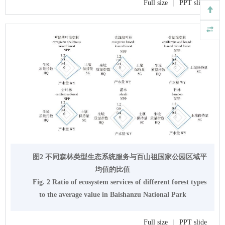
Full size
|
PPT slide
图2 不同森林类型生态系统服务与百山祖国家公园区域平
均值的比值
Fig. 2 Ratio of ecosystem services of different forest types
to the average value in Baishanzu National Park
Full size
|
PPT slide