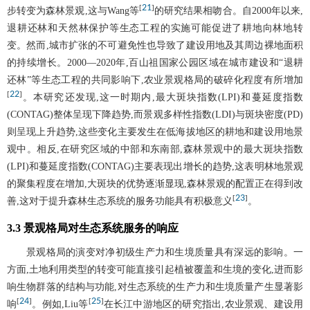
21
[
]
步转变为森林景观,这与Wang等
的研究结果相吻合。自2000年以来,
退耕还林和天然林保护等生态工程的实施可能促进了耕地向林地转
变。然而,城市扩张的不可避免性也导致了建设用地及其周边裸地面积
的持续增长。2000—2020年,百山祖国家公园区域在城市建设和“退耕
还林”等生态工程的共同影响下,农业景观格局的破碎化程度有所增加
22
[
]
。本研究还发现,这一时期内,最大斑块指数(LPI)和蔓延度指数
(CONTAG)整体呈现下降趋势,而景观多样性指数(LDI)与斑块密度(PD)
则呈现上升趋势,这些变化主要发生在低海拔地区的耕地和建设用地景
观中。相反,在研究区域的中部和东南部,森林景观中的最大斑块指数
(LPI)和蔓延度指数(CONTAG)主要表现出增长的趋势,这表明林地景观
的聚集程度在增加,大斑块的优势逐渐显现,森林景观的配置正在得到改
23
[
]
善,这对于提升森林生态系统的服务功能具有积极意义
。
3.3 景观格局对生态系统服务的响应
景观格局的演变对净初级生产力和生境质量具有深远的影响。一
方面,土地利用类型的转变可能直接引起植被覆盖和生境的变化,进而影
响生物群落的结构与功能,对生态系统的生产力和生境质量产生显著影
24
25
[
]
[
]
响
。例如,Liu等
在长江中游地区的研究指出,农业景观、建设用