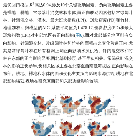
2
最优回归模型,
R
高达0.94,涉及10个关键驱动因素。负向驱动因素主要
是裸地、耕地、常绿落叶混交林和水体,而正向驱动因素包括常绿阔叶
林、针阔混交林、灌木、最大斑块指数(LPI)、斑块密度(PD)和竹林。
地理加权回归模型的AICc系数平均值为1 478.17,斑块密度(PD)和最大
斑块指数(LPI)对中部地区有正向影响(
),而对北部部分地区则有负
图8
向影响。针阔混交林、常绿阔叶林和竹林的面积占比变化普遍正向,尤
其是常绿阔叶林在所有格网上均正向影响水源供给。针阔混交林和竹
林在东部的正向影响显著,西北部则较弱,甚至呈负相关。常绿落叶混交
林的影响正负参半,负相关区域主要在北部至西南低海拔区,正向影响在
东部。耕地、裸地和水体的面积变化主要负向影响水源供给,耕地在北
部影响强烈,裸地在研究区西部和东部边缘影响较弱。