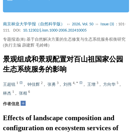
南京林业大学学报（自然科学版）
››
2026, Vol. 50
››
Issue (3)
: 101-
111.
DOI:
10.12302/j.issn.1000-2006.202410005
专题报道(Ⅲ):基于自然解决方案的生态修复与生态系统服务权衡研究
(执行主编 薜建辉 毛岭峰)
景观组成和景观配置对百山祖国家公园
生态系统服务的影响
1
2
3
4
,
*
3
5
王超锐
,
钟佳辉
,
张勇
,
刘伟
,
王增
,
方向华
,
1
6
林杰
,
张相
+
作者信息
Effects of landscape composition and
configuration on ecosystem services of