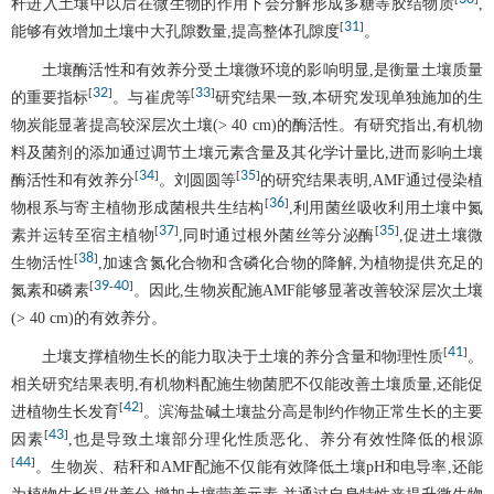
秆进入土壤中以后在微生物的作用下会分解形成多糖等胶结物质
,
31
[
]
能够有效增加土壤中大孔隙数量,提高整体孔隙度
。
土壤酶活性和有效养分受土壤微环境的影响明显,是衡量土壤质量
32
33
[
]
[
]
的重要指标
。与崔虎等
研究结果一致,本研究发现单独施加的生
物炭能显著提高较深层次土壤(> 40 cm)的酶活性。有研究指出,有机物
料及菌剂的添加通过调节土壤元素含量及其化学计量比,进而影响土壤
34
35
[
]
[
]
酶活性和有效养分
。刘圆圆等
的研究结果表明,AMF通过侵染植
36
[
]
物根系与寄主植物形成菌根共生结构
,利用菌丝吸收利用土壤中氮
37
35
[
]
[
]
素并运转至宿主植物
,同时通过根外菌丝等分泌酶
,促进土壤微
38
[
]
生物活性
,加速含氮化合物和含磷化合物的降解,为植物提供充足的
39
40
[
-
]
氮素和磷素
。因此,生物炭配施AMF能够显著改善较深层次土壤
(> 40 cm)的有效养分。
41
[
]
土壤支撑植物生长的能力取决于土壤的养分含量和物理性质
。
相关研究结果表明,有机物料配施生物菌肥不仅能改善土壤质量,还能促
42
[
]
进植物生长发育
。滨海盐碱土壤盐分高是制约作物正常生长的主要
43
[
]
因素
,也是导致土壤部分理化性质恶化、养分有效性降低的根源
44
[
]
。生物炭、秸秆和AMF配施不仅能有效降低土壤pH和电导率,还能