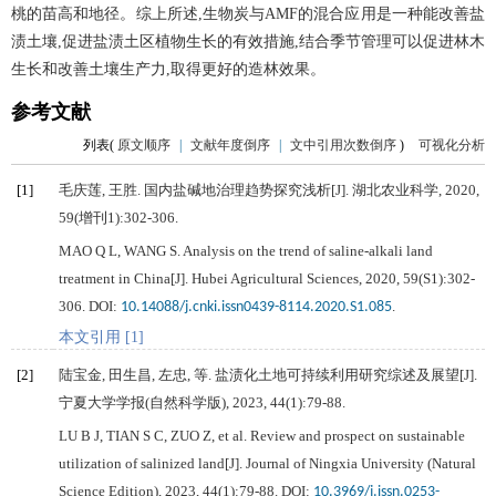
桃的苗高和地径。综上所述,生物炭与AMF的混合应用是一种能改善盐
渍土壤,促进盐渍土区植物生长的有效措施,结合季节管理可以促进林木
生长和改善土壤生产力,取得更好的造林效果。
参考文献
列表(
原文顺序
|
文献年度倒序
|
文中引用次数倒序
)
可视化分析
[1]
毛庆莲, 王胜. 国内盐碱地治理趋势探究浅析[J].
湖北农业科学
,
2020
,
59
(增刊1):302-306.
MAO
Q L
,
WANG
S
. Analysis on the trend of saline-alkali land
treatment in China[J].
Hubei Agricultural Sciences
,
2020
,
59
(S1):302-
306. DOI:
.
10.14088/j.cnki.issn0439-8114.2020.S1.085
本文引用 [1]
[2]
陆宝金, 田生昌, 左忠, 等. 盐渍化土地可持续利用研究综述及展望[J].
宁夏大学学报(自然科学版)
,
2023
,
44
(1):79-88.
LU
B J
,
TIAN
S C
,
ZUO
Z
, et al. Review and prospect on sustainable
utilization of salinized land[J].
Journal of Ningxia University (Natural
Science Edition)
,
2023
,
44
(1):79-88. DOI:
10.3969/j.issn.0253-