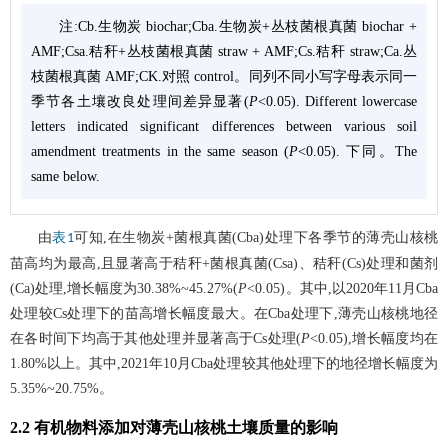
注:Cb.生物炭 biochar;Cba.生物炭+丛枝菌根真菌 biochar +
AMF;Csa.秸秆+丛枝菌根真菌 straw + AMF;Cs.秸秆 straw;Ca.丛
枝菌根真菌 AMF;CK.对照 control。同列不同小写字母表示同一
季节各土壤改良处理间差异显著(
P
<0.05). Different lowercase
letters indicated significant differences between various soil
amendment treatments in the same season (
P
<0.05). 下同。The
same below.
由
可知,在生物炭+菌根真菌(Cba)处理下各季节的薄壳山核桃
表1
苗高均为最高,且显著高于秸秆+菌根真菌(Csa)、秸秆(Cs)处理和菌剂
(Ca)处理,增长幅度为30.38%~45.27%(
P
<0.05)。其中,以2020年11月Cba
处理较Cs处理下的苗高增长幅度最大。在Cba处理下,薄壳山核桃地径
在各时间下均高于其他处理并显著高于Cs处理(
P
<0.05),增长幅度均在
1.80%以上。其中,2021年10月Cba处理较其他处理下的地径增长幅度为
5.35%~20.75%。
2.2 有机物料添加对薄壳山核桃土壤质量的影响