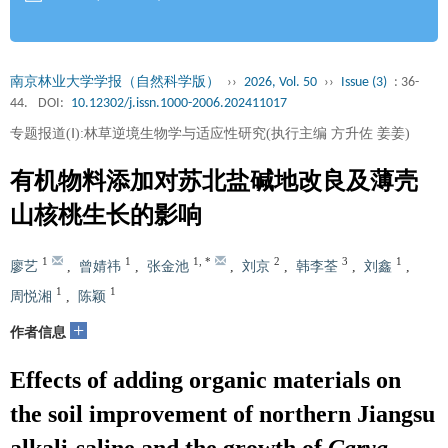
南京林业大学学报（自然科学版）
››
2026, Vol. 50
››
Issue (3)
: 36-
44.
DOI:
10.12302/j.issn.1000-2006.202411017
专题报道(Ⅰ):林草逆境生物学与适应性研究(执行主编 方升佐 姜姜)
有机物料添加对苏北盐碱地改良及薄壳
山核桃生长的影响
1
1
1
,
*
2
3
1
廖艺
,
曾婧祎
,
张金池
,
刘京
,
韩李荃
,
刘鑫
,
1
1
周悦湘
,
陈颖
+
作者信息
Effects of adding organic materials on
the soil improvement of northern Jiangsu
alkali-saline and the growth of
Carya