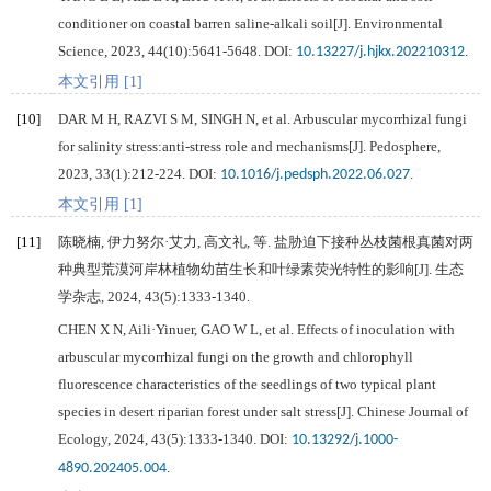
conditioner on coastal barren saline-alkali soil[J].
Environmental
Science
,
2023
,
44
(10):5641-5648. DOI:
.
10.13227/j.hjkx.202210312
本文引用 [1]
[10]
DAR
M H
,
RAZVI
S M
,
SINGH
N
, et al. Arbuscular mycorrhizal fungi
for salinity stress:anti-stress role and mechanisms[J].
Pedosphere
,
2023
,
33
(1):212-224. DOI:
.
10.1016/j.pedsph.2022.06.027
本文引用 [1]
[11]
陈晓楠, 伊力努尔·艾力, 高文礼, 等. 盐胁迫下接种丛枝菌根真菌对两
种典型荒漠河岸林植物幼苗生长和叶绿素荧光特性的影响[J].
生态
学杂志
,
2024
,
43
(5):1333-1340.
CHEN
X N
, Aili·Yinuer,
GAO
W L
, et al. Effects of inoculation with
arbuscular mycorrhizal fungi on the growth and chlorophyll
fluorescence characteristics of the seedlings of two typical plant
species in desert riparian forest under salt stress[J].
Chinese Journal of
Ecology
,
2024
,
43
(5):1333-1340. DOI:
10.13292/j.1000-
.
4890.202405.004