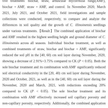
five treatments: biochar, straw, arbuscular mycorrhizal fungi(AMF),
biochar + AMF, straw + AMF, and control. In November 2020, March
2021, July 2021, and October 2021, field investigations and sample
collections were conducted, respectively, to compare and analyze the
differences in soil quality and the growth of
C. illinoinensis
seedlings
under various treatments.【Result】The combined application of biochar
and AMF resulted in the highest seedling height and ground diameter of
C.
illinoinensis
across all seasons. Individual biochar treatment, as well as
combined treatments of straw, biochar and biochar + AMF, significantly
reduced the soil pH in the [40, 60) cm soil layer during November, 2020,
showing a decrease of 2.91%~3.75% compared to CK (
P
< 0.05). Both the
sole biochar treatment and its combination with AMF significantly reduced
soil electrical conductivity in the [20, 40) cm soil layer during November,
2020 and October, 2021, as well as in the [40, 60) cm soil layer during the
November, 2020 and March, 2021, with reductions exceeding 20%
compared to CK (
P
< 0.05). The sole biochar treatment and its
combination with AMF effectively increased soil capillary porosity and
non-capillary porosity, respectively. Additionally, the combined application