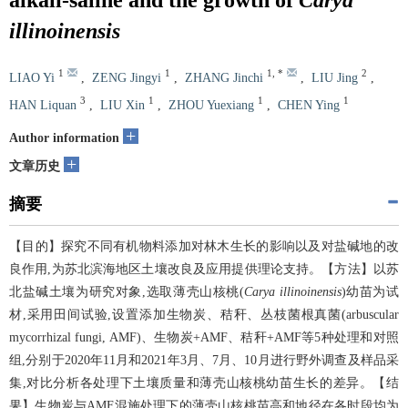
illinoinensis
1
1
1
,
*
2
LIAO Yi
,
ZENG Jingyi
,
ZHANG Jinchi
,
LIU Jing
,
3
1
1
1
HAN Liquan
,
LIU Xin
,
ZHOU Yuexiang
,
CHEN Ying
+
Author information
+
文章历史
摘要
【目的】探究不同有机物料添加对林木生长的影响以及对盐碱地的改
良作用,为苏北滨海地区土壤改良及应用提供理论支持。【方法】以苏
北盐碱土壤为研究对象,选取薄壳山核桃(
Carya illinoinensis
)幼苗为试
材,采用田间试验,设置添加生物炭、秸秆、丛枝菌根真菌(arbuscular
mycorrhizal fungi, AMF)、生物炭+AMF、秸秆+AMF等5种处理和对照
组,分别于2020年11月和2021年3月、7月、10月进行野外调查及样品采
集,对比分析各处理下土壤质量和薄壳山核桃幼苗生长的差异。【结
果】生物炭与AMF混施处理下的薄壳山核桃苗高和地径在各时段均为