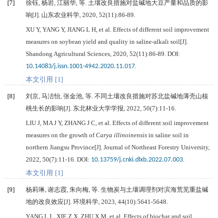
[7]
徐钰, 杨岩, 江丽华, 等. 土壤改良措施对盐碱地大豆产量和品质的影
响[J].
山东农业科学
,
2020
,
52
(11):86-89.
XU
Y
,
YANG
Y
,
JIANG
L H
, et al. Effects of different soil improvement
measures on soybean yield and quality in saline-alkali soil[J].
Shandong Agricultural Sciences
,
2020
,
52
(11):86-89. DOI:
.
10.14083/j.issn.1001-4942.2020.11.017
本文引用 [1]
[8]
刘京, 马洁怡, 张金池, 等. 不同土壤改良措施对苏北盐碱地薄壳山核
桃生长的影响[J].
东北林业大学学报
,
2022
,
50
(7):11-16.
LIU
J
,
MA
J Y
,
ZHANG
J C
, et al. Effects of different soil improvement
measures on the growth of
Carya illinoinensis
in saline soil in
northern Jiangsu Province[J].
Journal of Northeast Forestry University
,
2022
,
50
(7):11-16. DOI:
.
10.13759/j.cnki.dlxb.2022.07.003
本文引用 [1]
[9]
杨莉琳, 谢志霞, 朱向梅, 等. 生物炭与土壤调理剂对滨海荒芜重盐碱
地的改良效应[J].
环境科学
,
2023
,
44
(10):5641-5648.
YANG
L L
,
XIE
Z X
,
ZHU
X M
, et al. Effects of biochar and soil