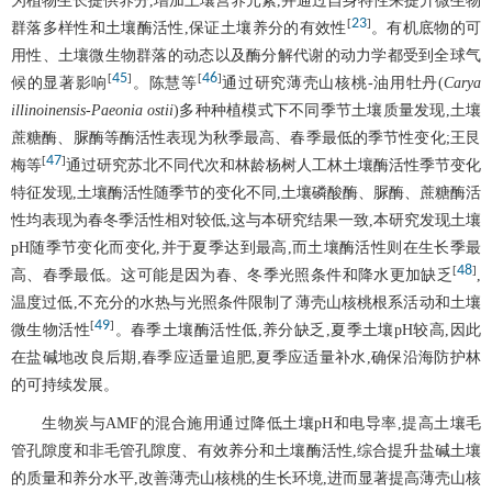
为植物生长提供养分,增加土壤营养元素,并通过自身特性来提升微生物
23
[
]
群落多样性和土壤酶活性,保证土壤养分的有效性
。有机底物的可
用性、土壤微生物群落的动态以及酶分解代谢的动力学都受到全球气
45
46
[
]
[
]
候的显著影响
。陈慧等
通过研究薄壳山核桃-油用牡丹(
Carya
illinoinensis-Paeonia ostii
)多种种植模式下不同季节土壤质量发现,土壤
蔗糖酶、脲酶等酶活性表现为秋季最高、春季最低的季节性变化;王艮
47
[
]
梅等
通过研究苏北不同代次和林龄杨树人工林土壤酶活性季节变化
特征发现,土壤酶活性随季节的变化不同,土壤磷酸酶、脲酶、蔗糖酶活
性均表现为春冬季活性相对较低,这与本研究结果一致,本研究发现土壤
pH随季节变化而变化,并于夏季达到最高,而土壤酶活性则在生长季最
48
[
]
高、春季最低。这可能是因为春、冬季光照条件和降水更加缺乏
,
温度过低,不充分的水热与光照条件限制了薄壳山核桃根系活动和土壤
49
[
]
微生物活性
。春季土壤酶活性低,养分缺乏,夏季土壤pH较高,因此
在盐碱地改良后期,春季应适量追肥,夏季应适量补水,确保沿海防护林
的可持续发展。
生物炭与AMF的混合施用通过降低土壤pH和电导率,提高土壤毛
管孔隙度和非毛管孔隙度、有效养分和土壤酶活性,综合提升盐碱土壤
的质量和养分水平,改善薄壳山核桃的生长环境,进而显著提高薄壳山核