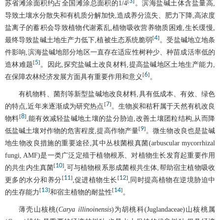
3
[
]
苏省滩涂面积约占全国滩涂总面积的1/4
。滨海盐碱土体含盐量高,
导致土壤水分散失和有机质分解加快,造成养分流失、肥力下降,高浓度
盐离子的蓄积会导致植物代谢紊乱,植物吸收营养物质困难,生长缓慢,
4
[
]
最终导致盐碱土地生产力低下,植被生态系统脆弱
。受盐碱地立地条
件影响,滨海盐碱地部分地区一直存在适应性树种少、种苗成活率低的
5
[
]
造林难题
。因此,探究盐碱土改良材料,提高盐碱地区土地生产能力,
6
[
]
在保障农林经济发展方面具有重要作用和意义
。
有机物料、菌剂等新型盐碱地改良材料,具有低成本、有效、绿色
7
[
]
的特点,近年来逐渐成为研究热点
。生物炭和秸秆属于天然有机改良
8
[
]
物料
,能有效减轻盐碱地土壤的盐分胁迫,改善土壤团粒结构,从而降
9
[
]
低盐碱土壤对作物的危害程度,提高作物产量
。微生物改良也是盐碱
地生物改良措施的重要途径,其中丛枝菌根真菌(arbuscular mycorrhizal
fungi, AMF)是一类广泛定殖于植物根系、对植物生长发育起重要作用
10
[
]
的共生内生真菌
,可与植物根系形成菌根共生体,帮助宿主植物吸收
11
12
[
]
[
]
更多的水分和养分
,促进植物生长
,同时提高植物在逆境胁迫中
13
14
[
]
[
]
的生存能力
和宿主植物的耐盐性
。
薄壳山核桃(
Carya illinoinensis
)为胡桃科(Juglandaceae)山核桃属