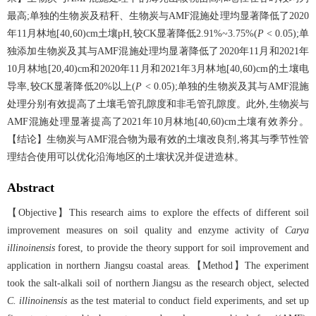
最高;单独的生物炭及秸秆、生物炭与AMF混施处理均显著降低了2020
年11月林地[40,60)cm土壤pH,较CK显著降低2.91%~3.75%(
P
< 0.05);单
独添加生物炭及其与AMF混施处理均显著降低了2020年11月和2021年
10月林地[20,40)cm和2020年11月和2021年3月林地[40,60)cm的土壤电
导率,较CK显著降低20%以上(
P
< 0.05);单独的生物炭及其与AMF混施
处理分别有效提高了土壤毛管孔隙度和非毛管孔隙度。此外,生物炭与
AMF混施处理显著提高了2021年10月林地[40,60)cm土壤有效养分。
【结论】生物炭与AMF混合物为最有效的土壤改良剂,将其与季节性管
理结合使用可以优化沿海地区的土壤状况并促进造林。
Abstract
【Objective】This research aims to explore the effects of different soil
improvement measures on soil quality and enzyme activity of
Carya
illinoinensis
forest, to provide the theory support for soil improvement and
application in northern Jiangsu coastal areas.【Method】The experiment
took the salt-alkali soil of northern Jiangsu as the research object, selected
C. illinoinensis
as the test material to conduct field experiments, and set up