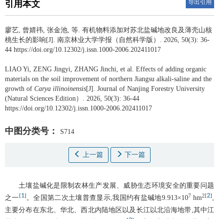
导出引用
引用本文
廖艺
,
曾婧祎
,
张金池
,
等
.
有机物料添加对苏北盐碱地改良及薄壳山核
桃生长的影响[J]. 南京林业大学学报（自然科学版）. 2026, 50(3): 36-
44 https://doi.org/10.12302/j.issn.1000-2006.202411017
LIAO Yi
,
ZENG Jingyi
,
ZHANG Jinchi
,
et al
.
Effects of adding organic
materials on the soil improvement of northern Jiangsu alkali-saline and the
growth of
Carya illinoinensis
[J]. Journal of Nanjing Forestry University
(Natural Sciences Edition）. 2026, 50(3): 36-44
https://doi.org/10.12302/j.issn.1000-2006.202411017
中图分类号：
S714
上一篇
下一篇
土壤盐碱化是限制农林生产发展、威胁生态环境安全的重要问题
1
2
[
]
7
2
[
]
之一
。全国第二次土壤普查显示,我国约有盐碱地9.913×10
hm
,
主要分布在东北、华北、西北内陆地区以及长江以北沿海地带,其中江