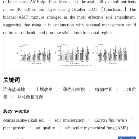
of biochar and AMF significantly enhanced the availability of soil nutrients
in the [40, 60) cm soil layer during October, 2021.【Conclusion】The
biochar+AMF mixture emerged as the most effective soil amendment,
suggesting that using it in conjunction with seasonal management could
optimize soil health and promote silviculture in coastal regions.
关键词
滨海盐碱地
/
土壤改良
/
薄壳山核桃
/
植物生长
/
土壤质
量
/
丛枝菌根真菌
Key words
coastal saline-alkali soil
/
soil amelioration
/
Carya illinoinensis
/
plant growth
/
soil quality
/
arbuscular mycorrhizal fungi(AMF)