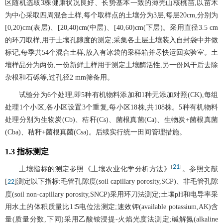
区随机选取3株健康状况良好、长势基本一致的薄壳山核桃苗,以苗木
为中心采取四周混合土样,每个取样点的土壤分为3层,每层20cm,分别为
[0,20)cm(表层)、[20,40)cm(中层)、[40,60)cm(下层)。采用直径3.5 cm
的环刀取样,用于土壤孔隙度的测定;采集各土层土壤装入自封袋中并做
标记,每季共54个混合土样,放入有冰袋的采样箱并尽快运回实验室。土
壤样品分为两份,一份新鲜土样用于测定土壤酶活性,另一份风干后去除
杂根和石砾等,过孔径2 mm筛备用。
试验分为6个处理,即5种有机物料添加和1种无添加对照(CK),每组
处理1个小区,各小区设置3个重复,每小区18株,共108株。5种有机物料
处理分别为生物炭(Cb)、秸秆(Cs)、菌根真菌(Ca)、生物炭+菌根真菌
(Cba)、秸秆+菌根真菌(Csa)。后续实行统一田间管理措施。
1.3 指标测定
21
[
]
土壤指标的测定参照《土壤农业化学分析方法》
。参照文献
[
]测定以下指标:毛管孔隙度(soil capillary porosity,SCP)、非毛管孔隙
22
度(soil non-capillary porosity,SNCP)采用环刀法测定;土壤pH和电导率采
用水土的体积质量比1∶5电位法测定;速效钾(available potassium,AK)含
量(质量分数,下同)采用乙酸铵浸提-火焰光度法测定;碱解氮(alkaline