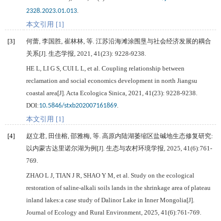
.
2328.2023.01.013
本文引用 [1]
[3]
何蕾, 李国胜, 崔林林, 等. 江苏沿海滩涂围垦与社会经济发展的耦合
关系[J].
生态学报
,
2021
,
41
(23): 9228-9238.
HE
L
,
LI
G S
,
CUI
L L
, et al. Coupling relationship between
reclamation and social economics development in north Jiangsu
coastal area[J].
Acta Ecologica Sinica
,
2021
,
41
(23): 9228-9238.
DOI:
.
10.5846/stxb202007161869
本文引用 [1]
[4]
赵立君, 田佳榕, 邵雅梅, 等. 高原内陆湖萎缩区盐碱地生态修复研究:
以内蒙古达里诺尔湖为例[J].
生态与农村环境学报
,
2025
,
41
(6):761-
769.
ZHAO
L J
,
TIAN
J R
,
SHAO
Y M
, et al. Study on the ecological
restoration of saline-alkali soils lands in the shrinkage area of plateau
inland lakes:a case study of Dalinor Lake in Inner Mongolia[J].
Journal of Ecology and Rural Environment
,
2025
,
41
(6):761-769.