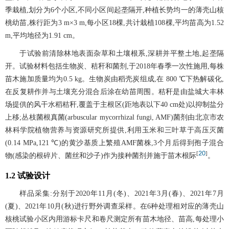
季栽植,划分为6个小区,不同小区间起垄隔开,种植长势均一的薄壳山核
桃幼苗,株行距为3 m×3 m,每小区18棵,共计栽植108棵,平均苗高为1.52
m,平均地径为1.91 cm。
于试验前清除林地表面杂草和土壤根系,深耕并平整土地,起垄隔
开。试验材料包括生物炭、秸秆和菌剂,于2018年春季一次性施用,每株
苗木施加质量均为0.5 kg。生物炭由稻壳炭组成,在 800 ℃下热解碳化,
在反复耕作并与土壤充分混合后涂在幼苗周围。秸秆是由盐城大丰林
场提供的风干水稻秸秆,覆盖于主根区(距地表以下40 cm处)以抑制盐分
上移;丛枝菌根真菌(arbuscular mycorrhizal fungi, AMF)菌剂由北京市农
林科学院植物营养与资源研究所提供,利用玉米和三叶草于高压灭菌
(0.14 MPa,121 ℃)的黄沙基质上繁殖AMF菌株,3个月后得到孢子混合
20
[
]
物(感染的根碎片、菌丝和沙子)作为接种菌剂并施于苗木根际
。
1.2 试验设计
样品采集:分别于2020年11月(冬)、2021年3月(春)、2021年7月
(夏)、2021年10月(秋)进行野外调查采样。在6种处理相对应的薄壳山
核桃试验小区内用游标卡尺和卷尺测定所有苗木地径、苗高,每处理小