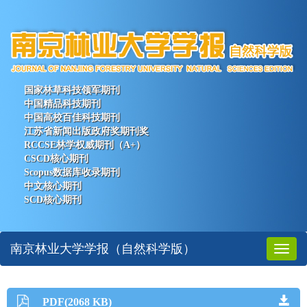
国家林草科技领军期刊
中国精品科技期刊
中国高校百佳科技期刊
江苏省新闻出版政府奖期刊奖
RCCSE林学权威期刊（A+）
CSCD核心期刊
Scopus数据库收录期刊
中文核心期刊
SCD核心期刊
南京林业大学学报（自然科学版）
Toggl
naviga
PDF(2068 KB)