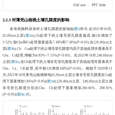
Full size
|
PPT slide
2.2.3 对薄壳山核桃土壤孔隙度的影响
各有机物料添加对土壤孔隙度的影响如
所示,在2021年10月,
图3
[0,20)cm土层(
),Cb处理下的土壤毛管孔隙度最高,较CK增加了
图3a
3.52%,较Cba和Cs处理显著提高7.38%和7.36%(
P
<0.05);在[20,40)cm土
层(
),Cb、Csa处理下的土壤毛管孔隙度均高于其他处理并显著高于
图3b
Cba、Cs处理,增幅为4.83%~7.15%(
P
<0.05)。在2021年10月,[40,60)cm
土层(
),在Cb处理下的土壤非毛管孔隙度高于其他处理并显著高于
图3c
Cba、Ca、CK处理,其中较CK增加160%(
P
<0.05)。相较于2020年11
月,2021年10月薄壳山核桃林地[0,20)cm土层土壤非毛管孔隙度在Ca处
理下显著增加136%(
P
<0.05)(
);[20,40)cm土层、[40,60)cm土层土壤
图3d
非毛管孔隙度分别在Cba、Cb处理下显著增加260.66%、288.91%
(
P
<0.05)(
)。
图3e,3f