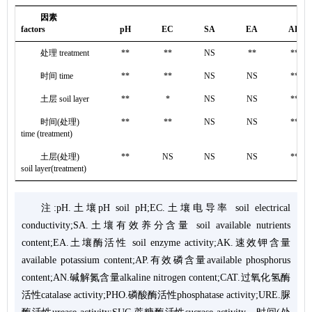
因素
factors
pH
EC
SA
EA
AK
处理 treatment
**
**
NS
**
**
时间 time
**
**
NS
NS
**
土层 soil layer
**
*
NS
NS
**
时间(处理)
**
**
NS
NS
**
time (treatment)
土层(处理)
**
NS
NS
NS
**
soil layer(treatment)
注:pH.土壤pH soil pH;EC.土壤电导率 soil electrical
conductivity;SA.土壤有效养分含量 soil available nutrients
content;EA.土壤酶活性 soil enzyme activity;AK.速效钾含量
available potassium content;AP.有效磷含量available phosphorus
content;AN.碱解氮含量alkaline nitrogen content;CAT.过氧化氢酶
活性catalase activity;PHO.磷酸酶活性phosphatase activity;URE.脲