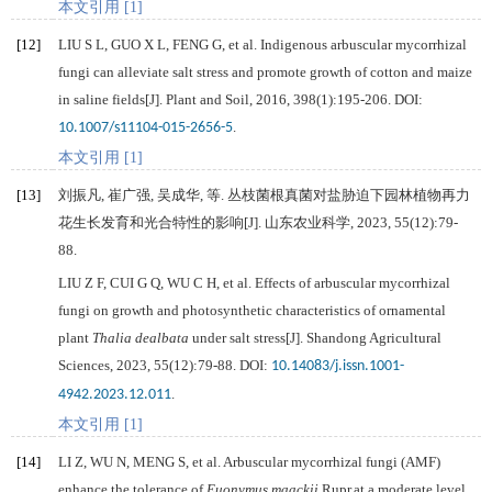
本文引用 [1]
[12]
LIU
S L
,
GUO
X L
,
FENG
G
, et al. Indigenous arbuscular mycorrhizal
fungi can alleviate salt stress and promote growth of cotton and maize
in saline fields[J].
Plant and Soil
,
2016
,
398
(1):195-206. DOI:
.
10.1007/s11104-015-2656-5
本文引用 [1]
[13]
刘振凡, 崔广强, 吴成华, 等. 丛枝菌根真菌对盐胁迫下园林植物再力
花生长发育和光合特性的影响[J].
山东农业科学
,
2023
,
55
(12):79-
88.
LIU
Z F
,
CUI
G Q
,
WU
C H
, et al. Effects of arbuscular mycorrhizal
fungi on growth and photosynthetic characteristics of ornamental
plant
Thalia dealbata
under salt stress[J].
Shandong Agricultural
Sciences
,
2023
,
55
(12):79-88. DOI:
10.14083/j.issn.1001-
.
4942.2023.12.011
本文引用 [1]
[14]
LI
Z
,
WU
N
,
MENG
S
, et al. Arbuscular mycorrhizal fungi (AMF)
enhance the tolerance of
Euonymus maackii
Rupr.at a moderate level