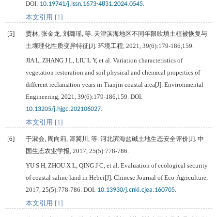
DOI:
.
10.19741/j.issn.1673-4831.2024.0545
本文引用 [1]
[5]
贾林, 张金龙, 刘璐瑶, 等. 天津滨海地区不同年限吹填土植被恢复与
土壤理化性质变异特征[J].
环境工程
,
2021
,
39
(6):179-186,159.
JIA
L
,
ZHANG
J L
,
LIU
L Y
, et al. Variation characteristics of
vegetation restoration and soil physical and chemical properties of
different reclamation years in Tianjin coastal area[J].
Environmental
Engineering
,
2021
,
39
(6):179-186,159. DOI:
.
10.13205/j.hjgc.202106027
本文引用 [1]
[6]
于淑会, 周向莉, 卿冀川, 等. 河北滨海盐碱土地生态安全评价[J].
中
国生态农业学报
,
2017
,
25
(5):778-786.
YU
S H
,
ZHOU
X L
,
QING
J C
, et al. Evaluation of ecological security
of coastal saline land in Hebei[J].
Chinese Journal of Eco-Agriculture
,
2017
,
25
(5):778-786. DOI:
.
10.13930/j.cnki.cjea.160705
本文引用 [1]