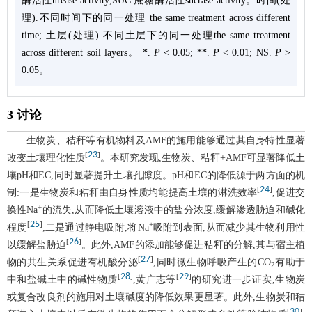
酶活性urease activity;SUC.蔗糖酶活性sucrase activity。时间(处
理).不同时间下的同一处理 the same treatment across different
time; 土层(处理).不同土层下的同一处理the same treatment
across different soil layers。 *.
P
< 0.05; **.
P
< 0.01; NS.
P
>
0.05。
3 讨论
生物炭、秸秆等有机物料及AMF的施用能够通过其自身特性显著
23
[
]
改变土壤理化性质
。本研究发现,生物炭、秸秆+AMF可显著降低土
壤pH和EC,同时显著提升土壤孔隙度。pH和EC的降低源于两方面的机
24
[
]
制:一是生物炭和秸秆由自身性质均能提高土壤的淋洗效率
,促进交
+
换性Na
的流失,从而降低土壤溶液中的盐分浓度,缓解渗透胁迫和碱化
25
[
]
+
程度
;二是通过静电吸附,将Na
吸附到表面,从而减少其生物利用性
26
[
]
以缓解盐胁迫
。此外,AMF的添加能够促进秸秆的分解,其与宿主植
27
[
]
物的共生关系促进有机酸分泌
,同时微生物呼吸产生的CO
有助于
2
28
29
[
]
[
]
中和盐碱土中的碱性物质
,黄广志等
的研究进一步证实,生物炭
或复合改良剂的施用对土壤碱度的降低效果更显著。此外,生物炭和秸
30
[
]