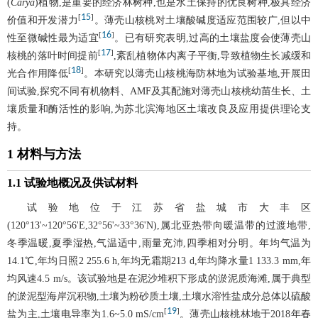
(
Carya
)植物,是重要的经济林树种,也是水土保持的优良树种,极具经济
15
[
]
价值和开发潜力
。薄壳山核桃对土壤酸碱度适应范围较广,但以中
16
[
]
性至微碱性最为适宜
。已有研究表明,过高的土壤盐度会使薄壳山
17
[
]
核桃的落叶时间提前
,紊乱植物体内离子平衡,导致植物生长减缓和
18
[
]
光合作用降低
。本研究以薄壳山核桃海防林地为试验基地,开展田
间试验,探究不同有机物料、AMF及其配施对薄壳山核桃幼苗生长、土
壤质量和酶活性的影响,为苏北滨海地区土壤改良及应用提供理论支
持。
1 材料与方法
1.1 试验地概况及供试材料
试验地位于江苏省盐城市大丰区
(120°13'~120°56'E,32°56'~33°36'N),属北亚热带向暖温带的过渡地带,
冬季温暖,夏季湿热,气温适中,雨量充沛,四季相对分明。年均气温为
14.1℃,年均日照2 255.6 h,年均无霜期213 d,年均降水量1 133.3 mm,年
均风速4.5 m/s。该试验地是在泥沙堆积下形成的淤泥质海滩,属于典型
的淤泥型海岸沉积物,土壤为粉砂质土壤,土壤水溶性盐成分总体以硫酸
19
[
]
盐为主,土壤电导率为1.6~5.0 mS/cm
。薄壳山核桃林地于2018年春