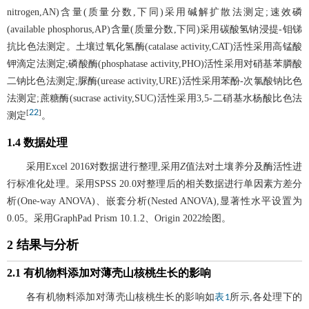
nitrogen,AN)含量(质量分数,下同)采用碱解扩散法测定;速效磷
(available phosphorus,AP)含量(质量分数,下同)采用碳酸氢钠浸提-钼锑
抗比色法测定。土壤过氧化氢酶(catalase activity,CAT)活性采用高锰酸
钾滴定法测定;磷酸酶(phosphatase activity,PHO)活性采用对硝基苯膦酸
二钠比色法测定;脲酶(urease activity,URE)活性采用苯酚-次氯酸钠比色
法测定;蔗糖酶(sucrase activity,SUC)活性采用3,5-二硝基水杨酸比色法
22
[
]
测定
。
1.4 数据处理
采用Excel 2016对数据进行整理,采用
Z
值法对土壤养分及酶活性进
行标准化处理。采用SPSS 20.0对整理后的相关数据进行单因素方差分
析(One-way ANOVA)、嵌套分析(Nested ANOVA),显著性水平设置为
0.05。采用GraphPad Prism 10.1.2、Origin 2022绘图。
2 结果与分析
2.1 有机物料添加对薄壳山核桃生长的影响
各有机物料添加对薄壳山核桃生长的影响如
所示,各处理下的
表1