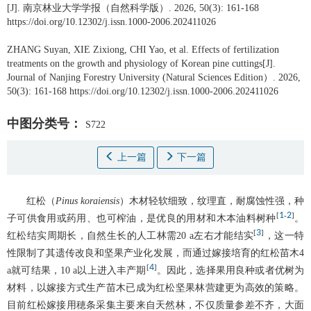
[J]. 南京林业大学学报（自然科学版）. 2026, 50(3): 161-168
https://doi.org/10.12302/j.issn.1000-2006.202411026
ZHANG Suyan
,
XIE Zixiong
,
CHI Yao
,
et al
.
Effects of fertilization
treatments on the growth and physiology of Korean pine cuttings[J].
Journal of Nanjing Forestry University (Natural Sciences Edition）. 2026,
50(3): 161-168 https://doi.org/10.12302/j.issn.1000-2006.202411026
中图分类号：
S722
上一篇
下一篇
红松（
Pinus koraiensis
）木材轻软细致，纹理直，耐腐蚀性强，种
1
2
[
-
]
子可供食用或药用、也可榨油，是优良的用材和木本油料树种
。
3
[
]
红松结实周期长，自然生长的人工林需20 a左右才能结实
，这一特
性限制了其遗传改良和坚果产业化发展，而通过嫁接培育的红松苗木4
4
[
]
a就可结果，10 a以上进入丰产期
。因此，选择果用良种或者优树为
材料，以嫁接方式生产苗木已成为红松坚果林营建更为高效的策略。
目前红松嫁接用穂条采集主要来自天然林，不仅质量参差不齐，大面