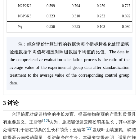
N2P2K2
0.599
0.794
0.259
0.727
N3P3K3
0.323
0.310
0.252
0.892
W
0.556
0.255
0.103
0.080
i
注：综合评价计算过程的数据为每个指标标准化处理后实
验组数据平均值与相应对照组数据平均值的比值。The data in
the comprehensive evaluation calculation process is the ratio of the
average value of the experimental group data after standardization
treatment to the average value of the corresponding control group
data.
3 讨论
合理施肥对促进植物的生长发育、提高植物萌蘖的产量和质量具
12
[
]
有重要意义。王雪等
认为，施肥能促进云南松萌条生长，其中高磷
13
[
]
处理有利于潜在萌条的生长和萌蘖；王瑜等
发现叶面喷施氮、磷肥
能提高云南松萌蘖量，促进萌条的生长。本研究结果表明，适量的施