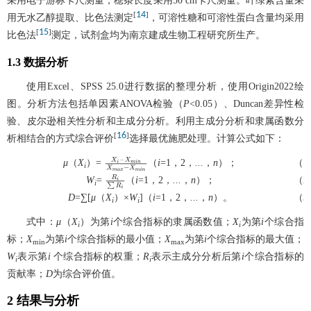
采用电子游标卡尺测量，穂条长度采用50 cm卡尺测量。叶绿素含量采
14
[
]
用无水乙醇提取、比色法测定
，可溶性糖和可溶性蛋白含量均采用
15
[
]
比色法
测定，试剂盒均为南京建成生物工程研究所生产。
1.3 数据分析
使用Excel、SPSS 25.0进行数据的整理分析，使用Origin2022绘
图。分析方法包括单因素ANOVA检验（
P
<0.05）、Duncan差异性检
验、皮尔逊相关性分析和主成分分析。利用主成分分析和隶属函数分
16
[
]
析相结合的方式综合评价
选择最优施肥处理。计算公式如下：
μ
（
X
）=
（
i
=1，2，
...
，
n
）；
（1
i
X
i
−
X
m
i
n
X
m
a
x
−
X
m
i
n
W
=
（
i
=1，2，
...
，
n
）；
（2
i
R
i
∑
R
i
D
=∑[
μ
（
X
）×
W
]（
i
=1，2，
...
，
n
）。
（3
i
i
式中：
μ
（
X
）为第
i
个综合指标的隶属函数值；
X
为第
i
个综合指
i
i
标；
X
为第
i
个综合指标的最小值；
X
为第
i
个综合指标的最大值；
min
max
W
表示第
i
个综合指标的权重；
R
表示主成分分析后第
i
个综合指标的
i
i
贡献率；
D
为综合评价值。
2 结果与分析