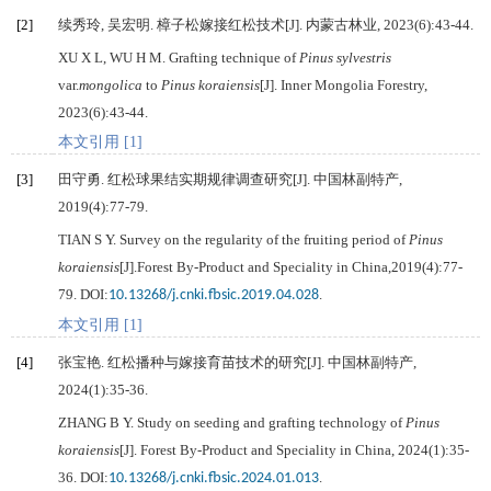
[2]
续秀玲, 吴宏明. 樟子松嫁接红松技术[J].
内蒙古林业
,
2023
(6):43-44.
XU
X L
,
WU
H M
. Grafting technique of
Pinus sylvestris
var.
mongolica
to
Pinus koraiensis
[J].
Inner Mongolia Forestry
,
2023
(6):43-44.
本文引用 [1]
[3]
田守勇. 红松球果结实期规律调查研究[J].
中国林副特产
,
2019
(4):77-79.
TIAN
S Y
. Survey on the regularity of the fruiting period of
Pinus
koraiensis
[J].Forest By-Product and Speciality in China,2019(4):77-
79. DOI:
.
10.13268/j.cnki.fbsic.2019.04.028
本文引用 [1]
[4]
张宝艳. 红松播种与嫁接育苗技术的研究[J].
中国林副特产
,
2024
(1):35-36.
ZHANG
B Y
. Study on seeding and grafting technology of
Pinus
koraiensis
[J].
Forest By-Product and Speciality in China
,
2024
(1):35-
36. DOI:
.
10.13268/j.cnki.fbsic.2024.01.013