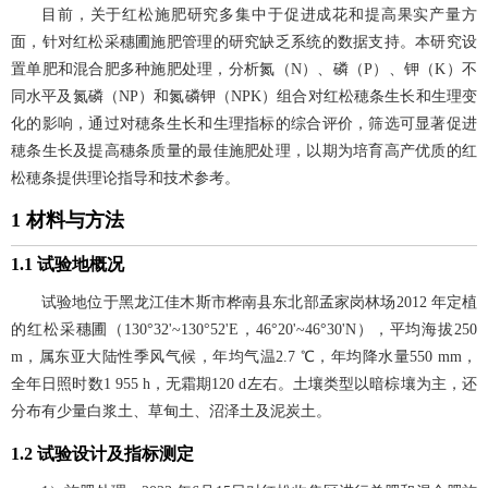
目前，关于红松施肥研究多集中于促进成花和提高果实产量方
面，针对红松采穗圃施肥管理的研究缺乏系统的数据支持。本研究设
置单肥和混合肥多种施肥处理，分析氮（N）、磷（P）、钾（K）不
同水平及氮磷（NP）和氮磷钾（NPK）组合对红松穂条生长和生理变
化的影响，通过对穂条生长和生理指标的综合评价，筛选可显著促进
穂条生长及提高穗条质量的最佳施肥处理，以期为培育高产优质的红
松穂条提供理论指导和技术参考。
1 材料与方法
1.1 试验地概况
试验地位于黑龙江佳木斯市桦南县东北部孟家岗林场2012 年定植
的红松采穗圃（130°32'~130°52'E，46°20'~46°30'N），平均海拔250
m，属东亚大陆性季风气候，年均气温2.7 ℃，年均降水量550 mm，
全年日照时数1 955 h，无霜期120 d左右。土壤类型以暗棕壤为主，还
分布有少量白浆土、草甸土、沼泽土及泥炭土。
1.2 试验设计及指标测定