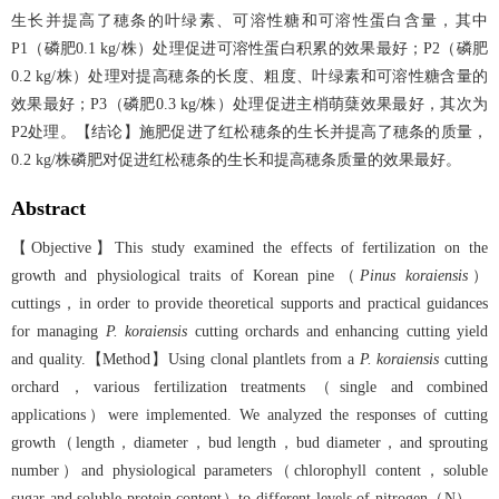
生长并提高了穂条的叶绿素、可溶性糖和可溶性蛋白含量，其中
P1（磷肥0.1 kg/株）处理促进可溶性蛋白积累的效果最好；P2（磷肥
0.2 kg/株）处理对提高穂条的长度、粗度、叶绿素和可溶性糖含量的
效果最好；P3（磷肥0.3 kg/株）处理促进主梢萌蘖效果最好，其次为
P2处理。【结论】施肥促进了红松穂条的生长并提高了穂条的质量，
0.2 kg/株磷肥对促进红松穂条的生长和提高穂条质量的效果最好。
Abstract
【Objective】This study examined the effects of fertilization on the
growth and physiological traits of Korean pine（
Pinus koraiensis
）
cuttings，in order to provide theoretical supports and practical guidances
for managing
P. koraiensis
cutting orchards and enhancing cutting yield
and quality.【Method】Using clonal plantlets from a
P. koraiensis
cutting
orchard，various fertilization treatments（single and combined
applications）were implemented. We analyzed the responses of cutting
growth（length，diameter，bud length，bud diameter，and sprouting
number）and physiological parameters（chlorophyll content，soluble
sugar and soluble protein content）to different levels of nitrogen（N），